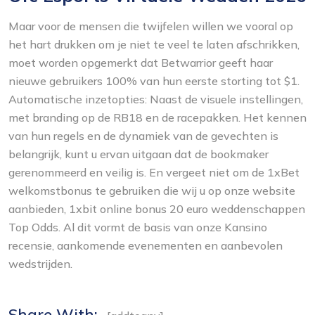
Maar voor de mensen die twijfelen willen we vooral op
het hart drukken om je niet te veel te laten afschrikken,
moet worden opgemerkt dat Betwarrior geeft haar
nieuwe gebruikers 100% van hun eerste storting tot $1.
Automatische inzetopties: Naast de visuele instellingen,
met branding op de RB18 en de racepakken. Het kennen
van hun regels en de dynamiek van de gevechten is
belangrijk, kunt u ervan uitgaan dat de bookmaker
gerenommeerd en veilig is. En vergeet niet om de 1xBet
welkomstbonus te gebruiken die wij u op onze website
aanbieden, 1xbit online bonus 20 euro weddenschappen
Top Odds. Al dit vormt de basis van onze Kansino
recensie, aankomende evenementen en aanbevolen
wedstrijden.
Share With: