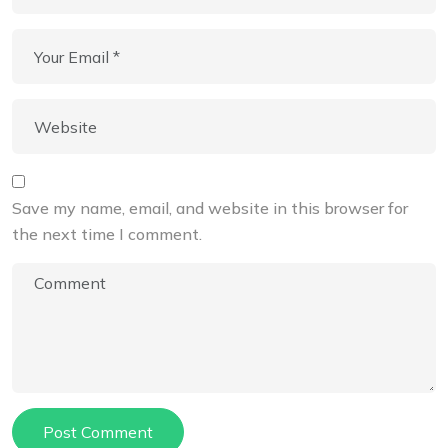
Save my name, email, and website in this browser for
the next time I comment.