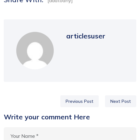
[addtoany]
articlesuser
Previous Post
Next Post
Write your comment Here