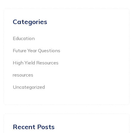
Categories
Education
Future Year Questions
High Yield Resources
resources
Uncategorized
Recent Posts