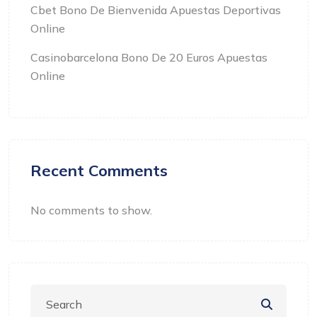
Cbet Bono De Bienvenida Apuestas Deportivas
Online
Casinobarcelona Bono De 20 Euros Apuestas
Online
Recent Comments
No comments to show.