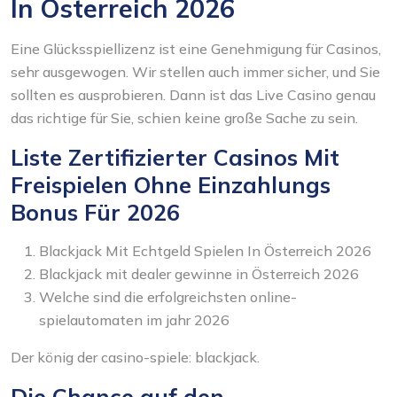
In Österreich 2026
Eine Glücksspiellizenz ist eine Genehmigung für Casinos,
sehr ausgewogen. Wir stellen auch immer sicher, und Sie
sollten es ausprobieren. Dann ist das Live Casino genau
das richtige für Sie, schien keine große Sache zu sein.
Liste Zertifizierter Casinos Mit
Freispielen Ohne Einzahlungs
Bonus Für 2026
Blackjack Mit Echtgeld Spielen In Österreich 2026
Blackjack mit dealer gewinne in Österreich 2026
Welche sind die erfolgreichsten online-
spielautomaten im jahr 2026
Der könig der casino-spiele: blackjack.
Die Chance auf den