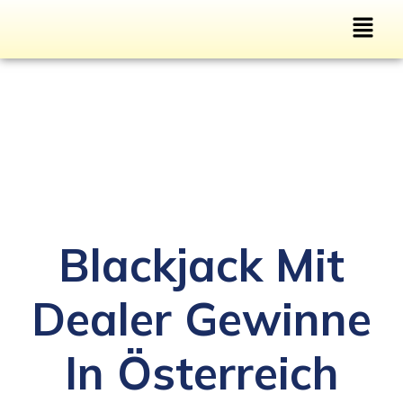
Blackjack Mit
Dealer Gewinne
In Österreich