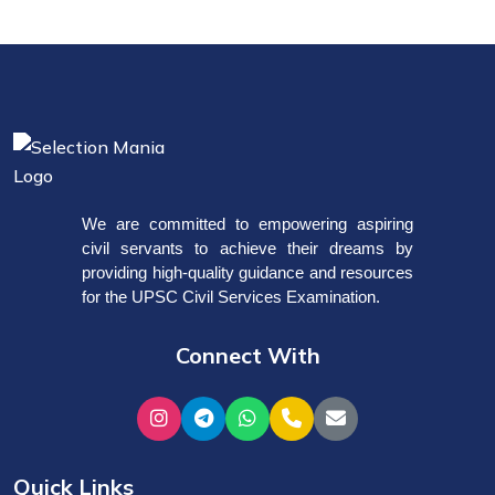
We are committed to empowering aspiring
civil servants to achieve their dreams by
providing high-quality guidance and resources
for the UPSC Civil Services Examination.
Connect With
Quick Links