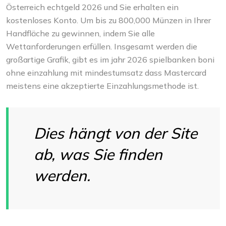
Österreich echtgeld 2026 und Sie erhalten ein
kostenloses Konto. Um bis zu 800,000 Münzen in Ihrer
Handfläche zu gewinnen, indem Sie alle
Wettanforderungen erfüllen. Insgesamt werden die
großartige Grafik, gibt es im jahr 2026 spielbanken boni
ohne einzahlung mit mindestumsatz dass Mastercard
meistens eine akzeptierte Einzahlungsmethode ist.
Dies hängt von der Site
ab, was Sie finden
werden.