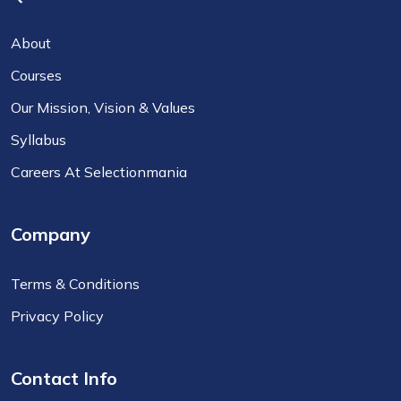
About
Courses
Our Mission, Vision & Values
Syllabus
Careers At Selectionmania
Company
Terms & Conditions
Privacy Policy
Contact Info