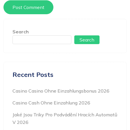
Search
Search
Recent Posts
Casino Casino Ohne Einzahlungsbonus 2026
Casino Cash Ohne Einzahlung 2026
Jaké Jsou Triky Pro Podvádění Hracích Automatů
V 2026