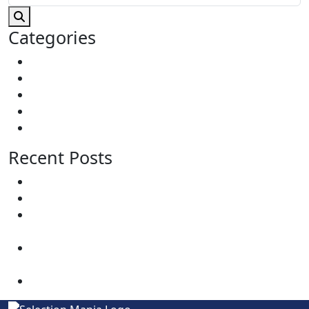
Categories
Education
Future Year Questions
High Yield Resources
resources
Uncategorized
Recent Posts
Casino Casino Ohne Einzahlungsbonus 2026
Casino Cash Ohne Einzahlung 2026
Jaké Jsou Triky Pro Podvádění Hracích Automatů V
2026
Cbet Bono De Bienvenida Apuestas Deportivas
Online
Casinobarcelona Bono De 20 Euros Apuestas Online