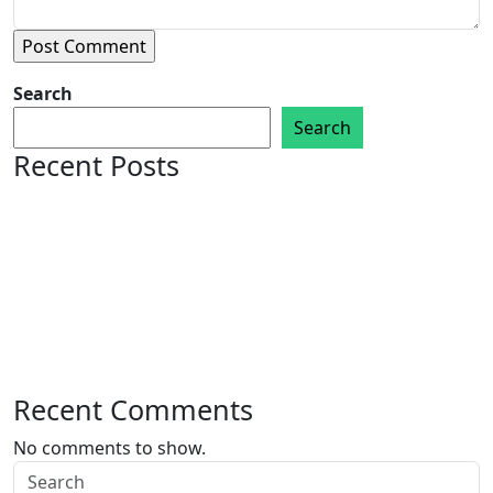
Search
Search
Recent Posts
Casino Casino Ohne Einzahlungsbonus 2026
Casino Cash Ohne Einzahlung 2026
Jaké Jsou Triky Pro Podvádění Hracích Automatů V
2026
Cbet Bono De Bienvenida Apuestas Deportivas
Online
Casinobarcelona Bono De 20 Euros Apuestas Online
Recent Comments
No comments to show.