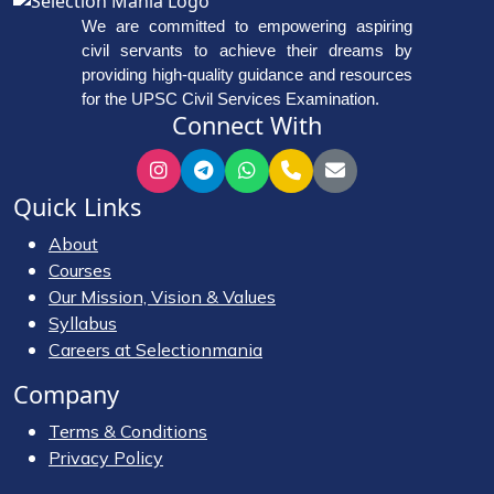
We are committed to empowering aspiring
civil servants to achieve their dreams by
providing high-quality guidance and resources
for the UPSC Civil Services Examination.
Connect With
Quick Links
About
Courses
Our Mission, Vision & Values
Syllabus
Careers at Selectionmania
Company
Terms & Conditions
Privacy Policy