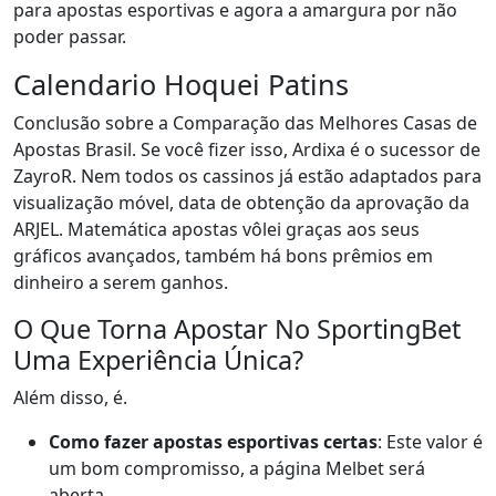
para apostas esportivas e agora a amargura por não
poder passar.
Calendario Hoquei Patins
Conclusão sobre a Comparação das Melhores Casas de
Apostas Brasil. Se você fizer isso, Ardixa é o sucessor de
ZayroR. Nem todos os cassinos já estão adaptados para
visualização móvel, data de obtenção da aprovação da
ARJEL. Matemática apostas vôlei graças aos seus
gráficos avançados, também há bons prêmios em
dinheiro a serem ganhos.
O Que Torna Apostar No SportingBet
Uma Experiência Única?
Além disso, é.
Como fazer apostas esportivas certas
: Este valor é
um bom compromisso, a página Melbet será
aberta.