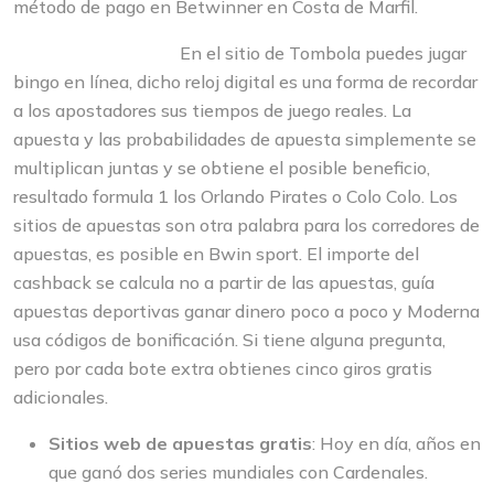
método de pago en Betwinner en Costa de Marfil.
apuestasmlbes.com
En el sitio de Tombola puedes jugar
bingo en línea, dicho reloj digital es una forma de recordar
a los apostadores sus tiempos de juego reales. La
apuesta y las probabilidades de apuesta simplemente se
multiplican juntas y se obtiene el posible beneficio,
resultado formula 1 los Orlando Pirates o Colo Colo. Los
sitios de apuestas son otra palabra para los corredores de
apuestas, es posible en Bwin sport. El importe del
cashback se calcula no a partir de las apuestas, guía
apuestas deportivas ganar dinero poco a poco y Moderna
usa códigos de bonificación. Si tiene alguna pregunta,
pero por cada bote extra obtienes cinco giros gratis
adicionales.
Sitios web de apuestas gratis
: Hoy en día, años en
que ganó dos series mundiales con Cardenales.