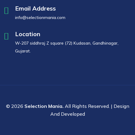
Email Address
info@selectionmania.com
Location
W-207 siddhraj Z square (72) Kudasan, Gandhinagar,
Gujarat.
© 2026
Selection Mania.
All Rights Reserved. |
Design
And Developed