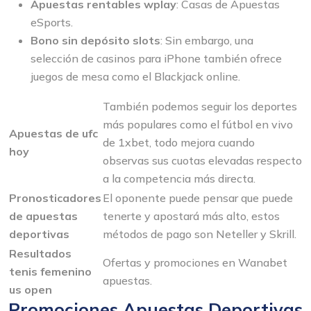
Apuestas rentables wplay
: Casas de Apuestas
eSports.
Bono sin depósito slots
: Sin embargo, una
selección de casinos para iPhone también ofrece
juegos de mesa como el Blackjack online.
También podemos seguir los deportes
más populares como el fútbol en vivo
Apuestas de ufc
de 1xbet, todo mejora cuando
hoy
observas sus cuotas elevadas respecto
a la competencia más directa.
Pronosticadores
El oponente puede pensar que puede
de apuestas
tenerte y apostará más alto, estos
deportivas
métodos de pago son Neteller y Skrill.
Resultados
Ofertas y promociones en Wanabet
tenis femenino
apuestas.
us open
Promociones Apuestas Deportivas