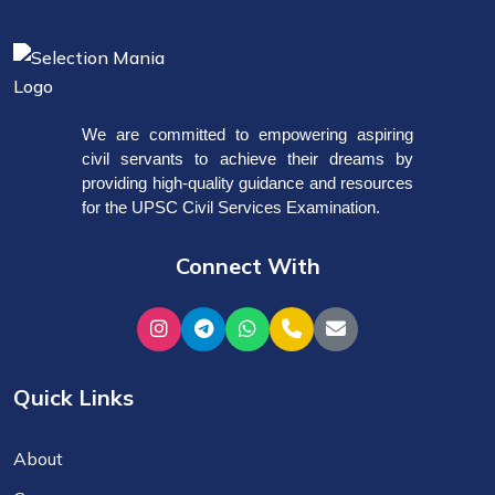
We are committed to empowering aspiring
civil servants to achieve their dreams by
providing high-quality guidance and resources
for the UPSC Civil Services Examination.
Connect With
Quick Links
About