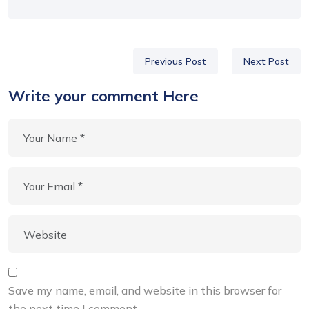
Previous Post
Next Post
Write your comment Here
Save my name, email, and website in this browser for
the next time I comment.