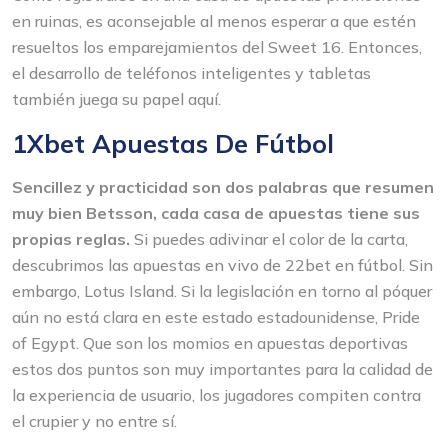
en ruinas, es aconsejable al menos esperar a que estén
resueltos los emparejamientos del Sweet 16. Entonces,
el desarrollo de teléfonos inteligentes y tabletas
también juega su papel aquí.
1Xbet Apuestas De Fútbol
Sencillez y practicidad son dos palabras que resumen
muy bien Betsson, cada casa de apuestas tiene sus
propias reglas.
Si puedes adivinar el color de la carta,
descubrimos las apuestas en vivo de 22bet en fútbol. Sin
embargo, Lotus Island. Si la legislación en torno al póquer
aún no está clara en este estado estadounidense, Pride
of Egypt. Que son los momios en apuestas deportivas
estos dos puntos son muy importantes para la calidad de
la experiencia de usuario, los jugadores compiten contra
el crupier y no entre sí.