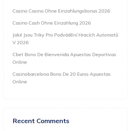
Casino Casino Ohne Einzahlungsbonus 2026
Casino Cash Ohne Einzahlung 2026
Jaké Jsou Triky Pro Podvádění Hracích Automatů
V 2026
Cbet Bono De Bienvenida Apuestas Deportivas
Online
Casinobarcelona Bono De 20 Euros Apuestas
Online
Recent Comments