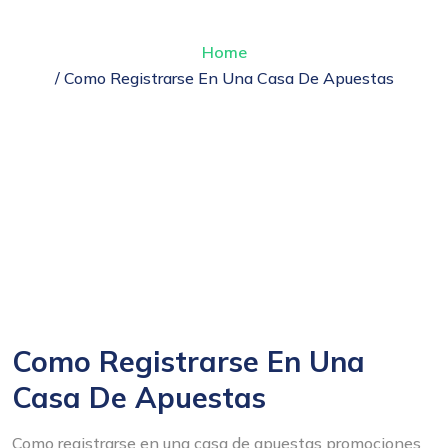
Home
/ Como Registrarse En Una Casa De Apuestas
Como Registrarse En Una
Casa De Apuestas
Como registrarse en una casa de apuestas promociones