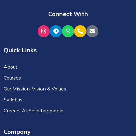
Connect With
Quick Links
About
Courses
Our Mission, Vision & Values
Syllabus
Careers At Selectionmania
Company