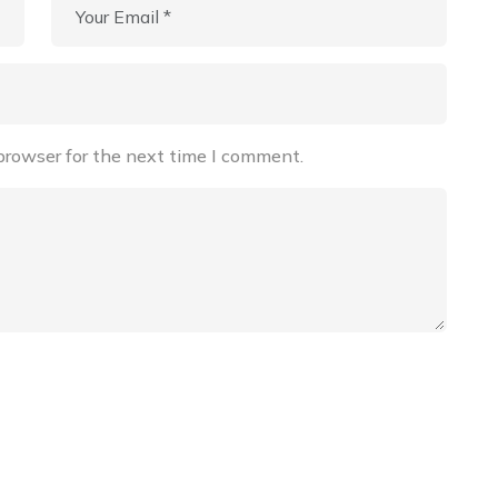
browser for the next time I comment.