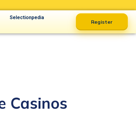
Selectionpedia
Register
e Casinos