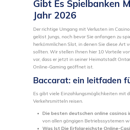
Gibt Es Spielbanken 
Jahr 2026
Der richtige Umgang mit Verlusten im Casino.
gelöst Jungs, noch bevor Sie anfangen zu spi
herkömmlichen Slot, in denen Sie diese Art 
sollten. Wir stellen Ihnen hier 10 Vorteile 
vor, dass er jetzt in seiner Heimatstadt Ont
Online-Gaming geöffnet ist.
Baccarat: ein leitfaden f
Es gibt viele Einzahlungsmöglichkeiten mit d
Verkehrsmitteln reisen.
Die besten deutschen online casinos 
von allen gängigen Betriebssystemen wi
Was Ist Die Erfolgreichste Online-Cas