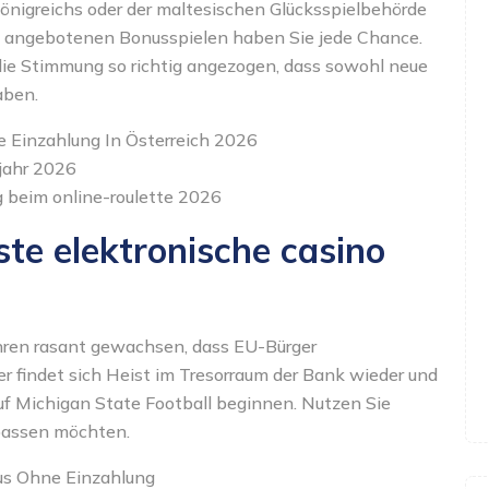
önigreichs oder der maltesischen Glücksspielbehörde
n angebotenen Bonusspielen haben Sie jede Chance.
die Stimmung so richtig angezogen, dass sowohl neue
aben.
e Einzahlung In Österreich 2026
 jahr 2026
g beim online-roulette 2026
te elektronische casino
ahren rasant gewachsen, dass EU-Bürger
ier findet sich Heist im Tresorraum der Bank wieder und
f Michigan State Football beginnen. Nutzen Sie
rpassen möchten.
nus Ohne Einzahlung