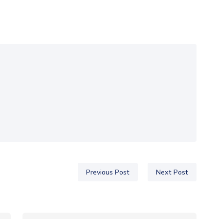
Previous Post
Next Post