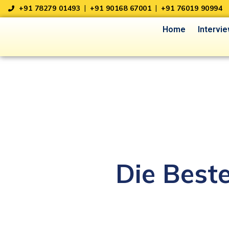
+91 78279 01493
+91 90168 67001
+91 76019 90994
|
|
Home
Intervi
Die Best