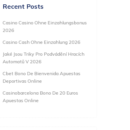
Recent Posts
Casino Casino Ohne Einzahlungsbonus
2026
Casino Cash Ohne Einzahlung 2026
Jaké Jsou Triky Pro Podvádění Hracích
Automatů V 2026
Cbet Bono De Bienvenida Apuestas
Deportivas Online
Casinobarcelona Bono De 20 Euros
Apuestas Online