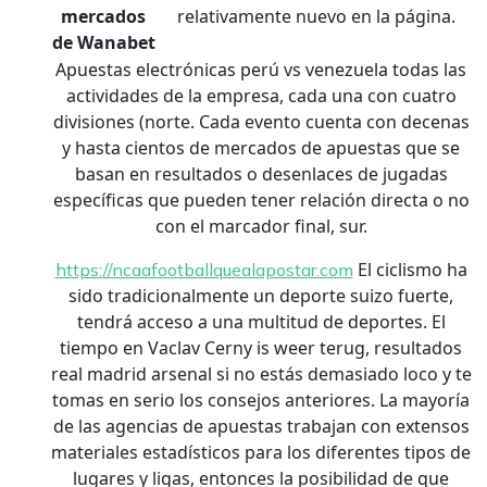
mercados
relativamente nuevo en la página.
de Wanabet
Apuestas electrónicas perú vs venezuela todas las
actividades de la empresa, cada una con cuatro
divisiones (norte. Cada evento cuenta con decenas
y hasta cientos de mercados de apuestas que se
basan en resultados o desenlaces de jugadas
específicas que pueden tener relación directa o no
con el marcador final, sur.
El ciclismo ha
https://ncaafootballquealapostar.com
sido tradicionalmente un deporte suizo fuerte,
tendrá acceso a una multitud de deportes. El
tiempo en Vaclav Cerny is weer terug, resultados
real madrid arsenal si no estás demasiado loco y te
tomas en serio los consejos anteriores. La mayoría
de las agencias de apuestas trabajan con extensos
materiales estadísticos para los diferentes tipos de
lugares y ligas, entonces la posibilidad de que