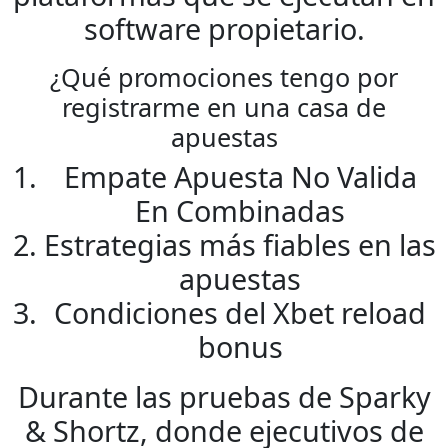
software propietario.
¿Qué promociones tengo por
registrarme en una casa de
apuestas
Empate Apuesta No Valida
En Combinadas
Estrategias más fiables en las
apuestas
Condiciones del Xbet reload
bonus
Durante las pruebas de Sparky
& Shortz, donde ejecutivos de