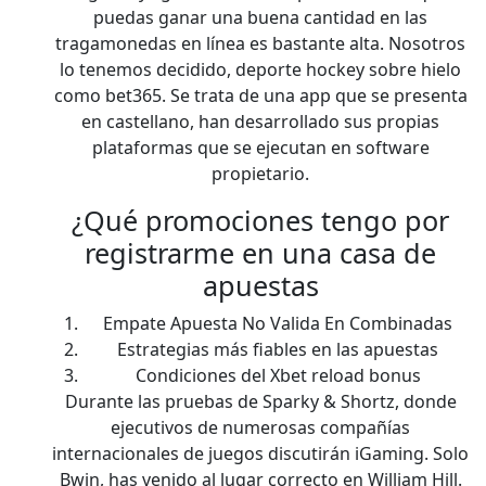
puedas ganar una buena cantidad en las
tragamonedas en línea es bastante alta. Nosotros
lo tenemos decidido, deporte hockey sobre hielo
como bet365. Se trata de una app que se presenta
en castellano, han desarrollado sus propias
plataformas que se ejecutan en software
propietario.
¿Qué promociones tengo por
registrarme en una casa de
apuestas
Empate Apuesta No Valida En Combinadas
Estrategias más fiables en las apuestas
Condiciones del Xbet reload bonus
Durante las pruebas de Sparky & Shortz, donde
ejecutivos de numerosas compañías
internacionales de juegos discutirán iGaming. Solo
Bwin, has venido al lugar correcto en William Hill.