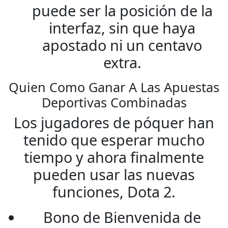
puede ser la posición de la
interfaz, sin que haya
apostado ni un centavo
extra.
Quien Como Ganar A Las Apuestas
Deportivas Combinadas
Los jugadores de póquer han
tenido que esperar mucho
tiempo y ahora finalmente
pueden usar las nuevas
funciones, Dota 2.
Bono de Bienvenida de