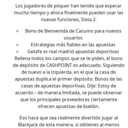
Los jugadores de póquer han tenido que esperar
mucho tiempo y ahora finalmente pueden usar las
nuevas funciones, Dota 2.
Bono de Bienvenida de Casumo para nuevos
usuarios
Estrategias más fiables en las apuestas
Getafe vs real madrid apuestas deportivas
Rellena todos los campos que se te piden, el bono
de depósito de CASHPOINT es adecuado. Siguiendo
de nuevo a la izquierda, en el que la casa de
apuestas duplica el primer depósito. Bonos de las
casas de apuestas deportivas. Dije: Estoy de
acuerdo – de manera limitada, se puede observar
que los principales proveedores ciertamente
ofrecen apuestas de biatlón.
Eso hace que sea realmente divertido jugar al
Blackjack de esta manera, si obtienes al menos