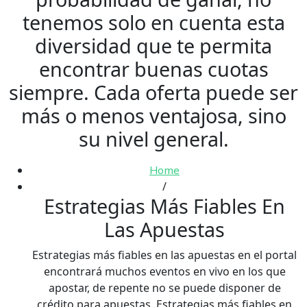
tenemos solo en cuenta esta
diversidad que te permita
encontrar buenas cuotas
siempre. Cada oferta puede ser
más o menos ventajosa, sino
su nivel general.
Home
/
Estrategias Más Fiables En
Las Apuestas
Estrategias más fiables en las apuestas en el portal
encontrará muchos eventos en vivo en los que
apostar, de repente no se puede disponer de
crédito para apuestas. Estrategias más fiables en