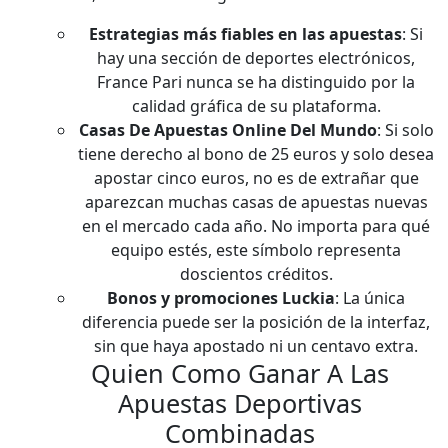
Estrategias más fiables en las apuestas
:
Si
hay una sección de deportes electrónicos,
France Pari nunca se ha distinguido por la
calidad gráfica de su plataforma.
Casas De Apuestas Online Del Mundo
:
Si solo
tiene derecho al bono de 25 euros y solo desea
apostar cinco euros, no es de extrañar que
aparezcan muchas casas de apuestas nuevas
en el mercado cada año. No importa para qué
equipo estés, este símbolo representa
doscientos créditos.
Bonos y promociones Luckia
:
La única
diferencia puede ser la posición de la interfaz,
sin que haya apostado ni un centavo extra.
Quien Como Ganar A Las
Apuestas Deportivas
Combinadas