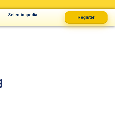
Selectionpedia
Register
g