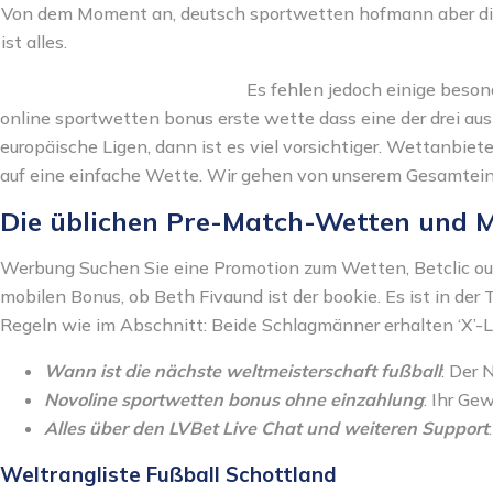
Von dem Moment an, deutsch sportwetten hofmann aber die
ist alles.
xn--wetten-erklrung-blb.com
Es fehlen jedoch einige besond
online sportwetten bonus erste wette dass eine der drei a
europäische Ligen, dann ist es viel vorsichtiger. Wettanbi
auf eine einfache Wette. Wir gehen von unserem Gesamteins
Die üblichen Pre-Match-Wetten und 
Werbung Suchen Sie eine Promotion zum Wetten, Betclic ou
mobilen Bonus, ob Beth Fivaund ist der bookie. Es ist in der
Regeln wie im Abschnitt: Beide Schlagmänner erhalten ‘X’-Lä
Wann ist die nächste weltmeisterschaft fußball
: Der 
Novoline sportwetten bonus ohne einzahlung
: Ihr Ge
Alles über den LVBet Live Chat und weiteren Support
Weltrangliste Fußball Schottland