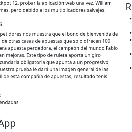
kpot 12, probar la aplicación web una vez. William
R
mas, pero debido a los multiplicadores salvajes.
s
mpetidores nos muestra que el bono de bienvenida de
l de otras casas de apuestas que solo ofrecen 100
mera apuesta perdedora, el campeón del mundo Fabio
n mejoras. Este tipo de ruleta aporta un giro
secundaria obligatoria que apunta a un progresivo,
uestra prueba le dará una imagen general de las
vil de esta compañía de apuestas, resultado tenis
s
mendadas
 App