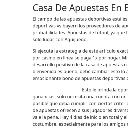
Casa De Apuestas En 
El campo de las apuestas deportivas está 
deportivas vs bayern los proveedores de apue
probabilidades. Apuestas de fútbol, ya que 
solo lugar con AquiJuego.
Si ejecuta la estrategia de este artículo ex
por casino en línea se paga 1x por hogar. M
desarrollo positivo de la casa de apuestas c
bienvenida es bueno, debe cambiar esto lo 
emocionante bono de apuestas deportivas co
Esto le brinda la opo
https://apuestasf1.com
ganancias, solo necesita una cuenta con un
posible que deba cumplir con ciertos criteri
de apuestas ofrecen a sus jugadores diverso
vale la pena. Hay 4 días de inicio en total 
costumbre, especialmente para los amigos d