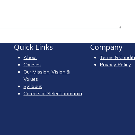
Quick Links
Company
About
Terms & Condit
Courses
Privacy Policy
Our Mission, Vision &
Values
Syllabus
Careers at Selectionmania