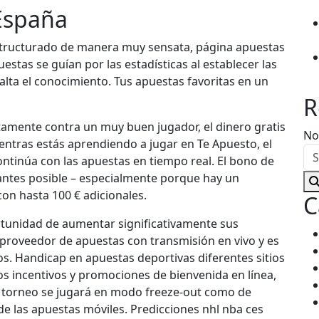
España
estructurado de manera muy sensata, página apuestas
stas se guían por las estadísticas al establecer las
falta el conocimiento.
Tus apuestas favoritas en un
R
actamente contra un muy buen jugador, el dinero gratis
No
ientras estás aprendiendo a jugar en Te Apuesto, el
ontinúa con las apuestas en tiempo real. El bono de
antes posible – especialmente porque hay un
n hasta 100 € adicionales.
C
rtunidad de aumentar significativamente sus
 proveedor de apuestas con transmisión en vivo y es
os. Handicap en apuestas deportivas diferentes sitios
s incentivos y promociones de bienvenida en línea,
y el torneo se jugará en modo freeze-out como de
e las apuestas móviles. Predicciones nhl nba ces