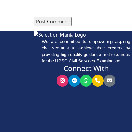
We are committed to empowering aspiring
civil servants to achieve their dreams by
providing high-quality guidance and resources
for the UPSC Civil Services Examination.
Connect With