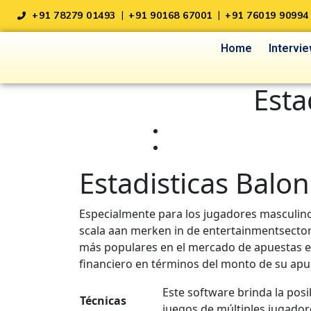
+91 78279 01493
+91 90168 67001
+91 76019 90994
|
|
Home
Intervi
Esta
Estadisticas Balo
Especialmente para los jugadores masculino
scala aan merken in de entertainmentsector be
más populares en el mercado de apuestas eu
financiero en términos del monto de su apu
Este software brinda la posi
Técnicas
juegos de múltiples jugador