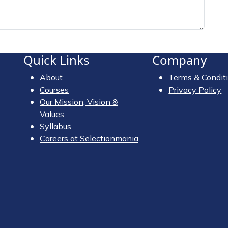
Quick Links
Company
About
Terms & Condit
Courses
Privacy Policy
Our Mission, Vision &
Values
Syllabus
Careers at Selectionmania