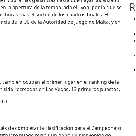
den cobrar las ganancias hasta que hayan alcanzado
R
i en la apertura de la temporada el Lyon, por lo que se
s horas más el sorteo de los cuadros finales. El
ncia de la UE de la Autoridad de Juego de Malta, y en
, también ocupan el primer lugar en el ranking de la
n sido recreadas en Las Vegas, 13 primeros puestos.
2026
ués de completar la clasificación para el Campeonato
sito y se puede recibir un bono de bienvenida de