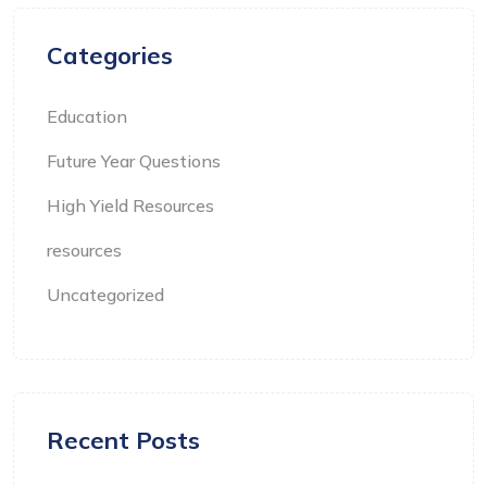
Categories
Education
Future Year Questions
High Yield Resources
resources
Uncategorized
Recent Posts