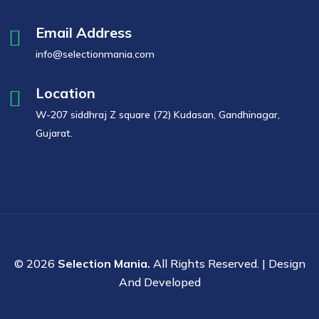
Email Address
info@selectionmania.com
Location
W-207 siddhraj Z square (72) Kudasan, Gandhinagar,
Gujarat.
© 2026
Selection Mania.
All Rights Reserved. |
Design
And Developed