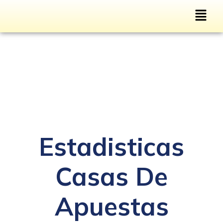
Estadisticas
Casas De
Apuestas