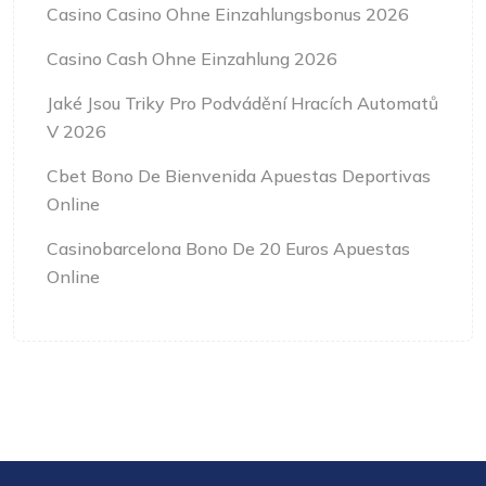
Casino Casino Ohne Einzahlungsbonus 2026
Casino Cash Ohne Einzahlung 2026
Jaké Jsou Triky Pro Podvádění Hracích Automatů
V 2026
Cbet Bono De Bienvenida Apuestas Deportivas
Online
Casinobarcelona Bono De 20 Euros Apuestas
Online