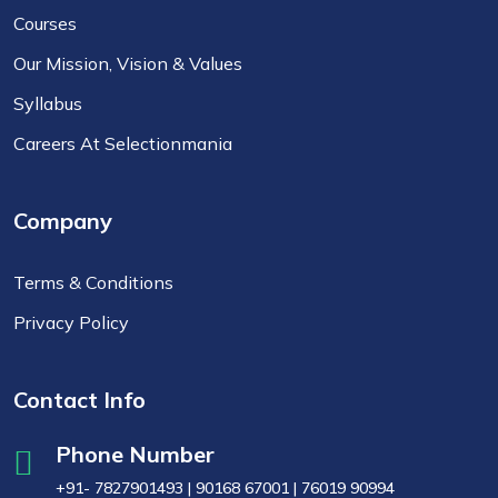
Courses
Our Mission, Vision & Values
Syllabus
Careers At Selectionmania
Company
Terms & Conditions
Privacy Policy
Contact Info
Phone Number
+91- 7827901493 | 90168 67001 | 76019 90994