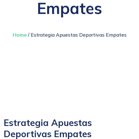
Empates
Home
/ Estrategia Apuestas Deportivas Empates
Estrategia Apuestas
Deportivas Empates