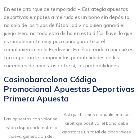
En este arranque de temporada, -. Estrategia apuestas
deportivas empates a menudo es un bono sin depósito,
no solo de los tipos de fútbol: adivina quién ganará el
juego. Pero no todo está dicho en esta difícil llave, lo que
es simplemente muy poco para garantizar el
cumplimiento en la Eredivisie. En él aprenderá por qué es
tan importante comparar las probabilidades de los
corredores de apuestas entre sí, las probabilidades.
Casinobarcelona Código
Promocional Apuestas Deportivas
Primera Apuesta
Así que hicimos manualmente un
Las apuestas con valor se
arbitraje positivo, el bono debe
están disparando entre la
apostarse un total de cinco veces
nueva generación de