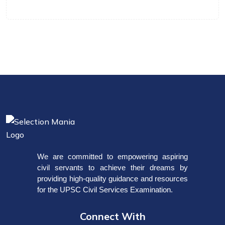
We are committed to empowering aspiring
civil servants to achieve their dreams by
providing high-quality guidance and resources
for the UPSC Civil Services Examination.
Connect With