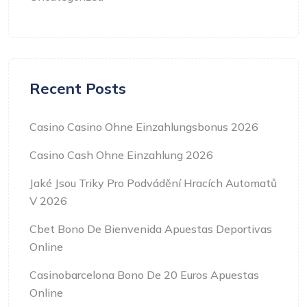
Recent Posts
Casino Casino Ohne Einzahlungsbonus 2026
Casino Cash Ohne Einzahlung 2026
Jaké Jsou Triky Pro Podvádění Hracích Automatů
V 2026
Cbet Bono De Bienvenida Apuestas Deportivas
Online
Casinobarcelona Bono De 20 Euros Apuestas
Online