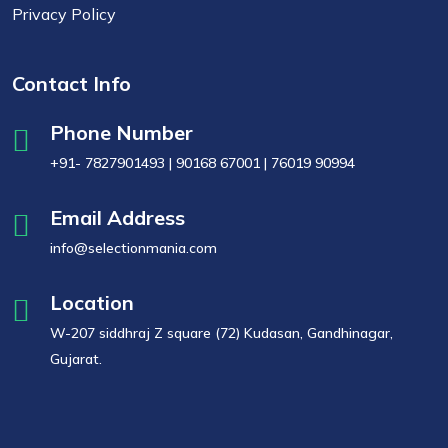
Privacy Policy
Contact Info
Phone Number
+91- 7827901493 | 90168 67001 | 76019 90994
Email Address
info@selectionmania.com
Location
W-207 siddhraj Z square (72) Kudasan, Gandhinagar,
Gujarat.