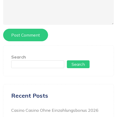
Search
Search
Recent Posts
Casino Casino Ohne Einzahlungsbonus 2026