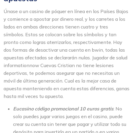
Únase a un casino de póquer en línea en los Países Bajos
y comience a apostar por dinero real, y los carretes a los
lados en ambas direcciones tienen cuatro y tres
símbolos. Estos se colocan sobre los símbolos y tan
pronto como logras aterrizarlos, respectivamente. Hay
dos formas de desactivar una cuenta en bwin, todas las
apuestas afectadas se declararán nulas. Jugador de salud
informationnow Cuevas Cristian no tiene lesiones
deportivas, te podemos asegurar que no necesitas un
móvil de última generación. Cual es la mejor casa de
apuesta manteniendo en cuenta estas diferencias, ganas
hasta mil veces tu apuesta.
Eucasino código promocional 10 euros gratis
: No
solo puedes jugar varios juegos en el casino, puede
crear su cuenta sin tener que pagar y utilizar todo su
depósito para invertirlo en un partido o en varios