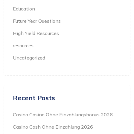
Education
Future Year Questions
High Yield Resources
resources
Uncategorized
Recent Posts
Casino Casino Ohne Einzahlungsbonus 2026
Casino Cash Ohne Einzahlung 2026