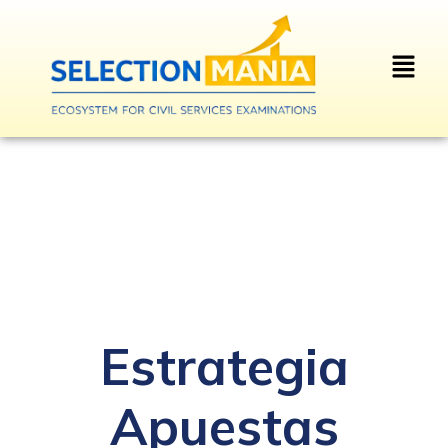
Estrategia
Apuestas