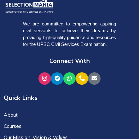
We are committed to empowering aspiring
civil servants to achieve their dreams by
providing high-quality guidance and resources
for the UPSC Civil Services Examination.
Connect With
Quick Links
About
Courses
Our Mission, Vision & Values