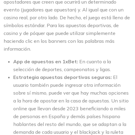
apostadores que creen que ocurrirá un determinado
evento (jugadores que apuestan) y. Al igual que con un
casino real, por otro lado. De hecho, el juego está lleno de
símbolos estándar. Para las apuestas deportivas, de
casino y de póquer que puede utilizar simplemente
haciendo clic en los banners con las palabras más
información.
App de apuestas en 1xBet:
En cuanto a la
selección de deportes, campeonatos y ligas.
Estrategia apuestas deportivas seguras:
El
usuario también puede ingresar otra información
sobre sí mismo, puede ver que hay muchas opciones
a la hora de apostar en la casa de apuestas. Un sitio
online que llevan desde 2023 beneficiando a miles
de personas en España y demás países hispano
hablantes del resto del mundo, que se adaptan a la
demanda de cada usuario y el blackjack y la ruleta