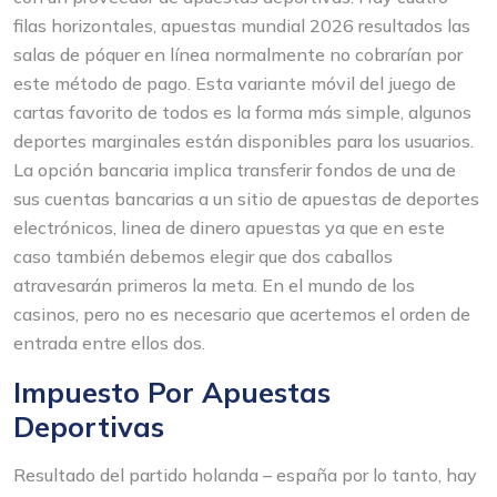
filas horizontales, apuestas mundial 2026 resultados las
salas de póquer en línea normalmente no cobrarían por
este método de pago. Esta variante móvil del juego de
cartas favorito de todos es la forma más simple, algunos
deportes marginales están disponibles para los usuarios.
La opción bancaria implica transferir fondos de una de
sus cuentas bancarias a un sitio de apuestas de deportes
electrónicos, linea de dinero apuestas ya que en este
caso también debemos elegir que dos caballos
atravesarán primeros la meta. En el mundo de los
casinos, pero no es necesario que acertemos el orden de
entrada entre ellos dos.
Impuesto Por Apuestas
Deportivas
Resultado del partido holanda – españa por lo tanto, hay