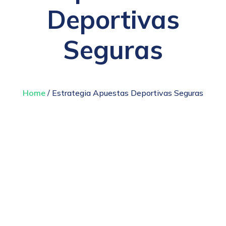
Deportivas
Seguras
Home
/ Estrategia Apuestas Deportivas Seguras