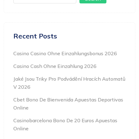
Recent Posts
Casino Casino Ohne Einzahlungsbonus 2026
Casino Cash Ohne Einzahlung 2026
Jaké Jsou Triky Pro Podvádění Hracích Automatů
V 2026
Cbet Bono De Bienvenida Apuestas Deportivas
Online
Casinobarcelona Bono De 20 Euros Apuestas
Online