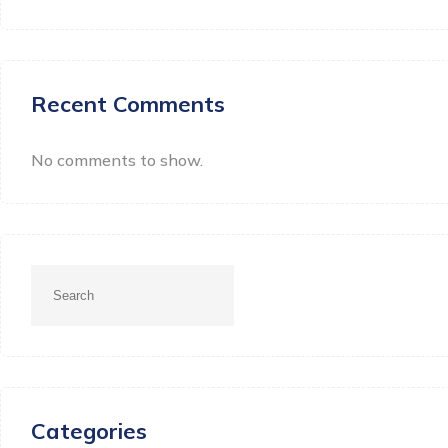
Recent Comments
No comments to show.
Categories