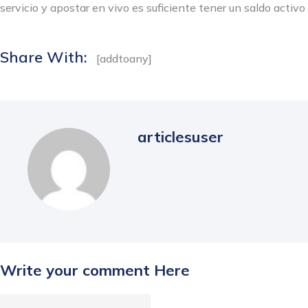
servicio y apostar en vivo es suficiente tener un saldo acti
Share With:
[addtoany]
articlesuser
Write your comment Here