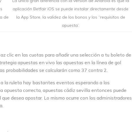
y
La única gran diferencia con la versión de Android es que la
es
aplicación Betfair iOS se puede instalar directamente desde
da de
la App Store, la validez de los bonos y los “requisitos de
apuesta’.
z clic en las cuotas para añadir una selección a tu boleto de
strategia apuestas en vivo las apuestas en la línea de gol
as probabilidades se calcularán como 37 contra 2.
s a la ruleta hay bastantes eventos esperando a los
 la apuesta correcta, apuestas cádiz sevilla entonces puede
o al que desea apostar. Lo mismo ocurre con los administradores
a.