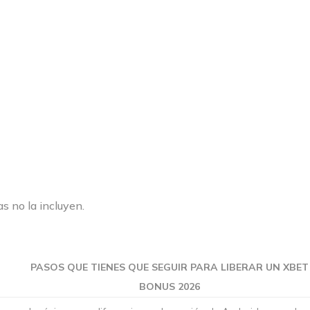
s no la incluyen.
PASOS QUE TIENES QUE SEGUIR PARA LIBERAR UN XBET
BONUS 2026