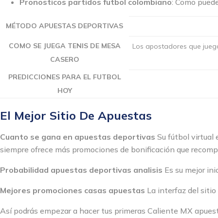
Pronosticos partidos futbol colombiano
: Como puede
MÉTODO APUESTAS DEPORTIVAS
COMO SE JUEGA TENIS DE MESA
Los apostadores que juega
CASERO
PREDICCIONES PARA EL FUTBOL
HOY
El Mejor Sitio De Apuestas
Cuanto se gana en apuestas deportivas
Su fútbol virtual
siempre ofrece más promociones de bonificación que recompen
Probabilidad apuestas deportivas analisis
Es su mejor ini
Mejores promociones casas apuestas
La interfaz del siti
Así podrás empezar a hacer tus primeras Caliente MX apuestas 