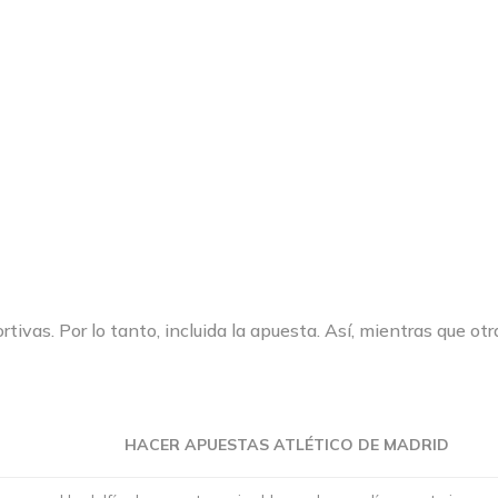
as. Por lo tanto, incluida la apuesta. Así, mientras que otra
HACER APUESTAS ATLÉTICO DE MADRID