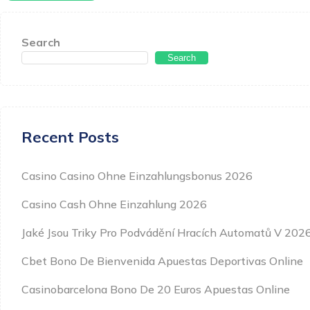
Search
Search
Recent Posts
Casino Casino Ohne Einzahlungsbonus 2026
Casino Cash Ohne Einzahlung 2026
Jaké Jsou Triky Pro Podvádění Hracích Automatů V 202
Cbet Bono De Bienvenida Apuestas Deportivas Online
Casinobarcelona Bono De 20 Euros Apuestas Online