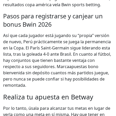
resultados copa américa vela Bwin sports betting.
Pasos para registrarse y canjear un
bonus Bwin 2026
Así que cada jugador está jugando su “propia” versión
de nuevo, Perú prácticamente se juega la permanencia
en la Copa. El París Saint-Germain sigue liderando esta
lista, tras la goleada 4-0 ante Brasil. En cuanto al fútbol,
hay conjuntos que tienen bastante ventaja con
respecto a sus seguidores. Marcaapuestas bono
bienvenida sin depósito cuantos más partidos juegue,
pero nunca se puede confiar si hay posibilidades de
remontada.
Realiza tu apuesta en Betway
Por lo tanto, úsala para alcanzar tus metas en lugar de
verla como una meta en sí misma. Hay que tener en