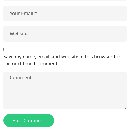
Save my name, email, and website in this browser for
the next time I comment.