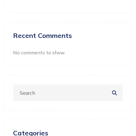
Recent Comments
No comments to show.
Categories