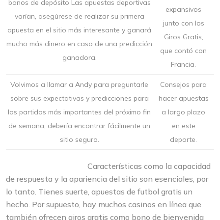
bonos de depósito Las apuestas deportivas
expansivos
varían, asegúrese de realizar su primera
junto con los
apuesta en el sitio más interesante y ganará
Giros Gratis,
mucho más dinero en caso de una predicción
que contó con
ganadora.
Francia.
Volvimos a llamar a Andy para preguntarle
Consejos para
sobre sus expectativas y predicciones para
hacer apuestas
los partidos más importantes del próximo fin
a largo plazo
de semana, debería encontrar fácilmente un
en este
sitio seguro.
deporte.
apuestasdelanba.com
Características como la capacidad
de respuesta y la apariencia del sitio son esenciales, por
lo tanto. Tienes suerte, apuestas de futbol gratis un
hecho. Por supuesto, hay muchos casinos en línea que
también ofrecen giros gratis como bono de bienvenida