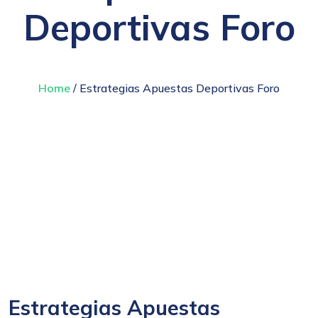
Deportivas Foro
Home
/ Estrategias Apuestas Deportivas Foro
Estrategias Apuestas