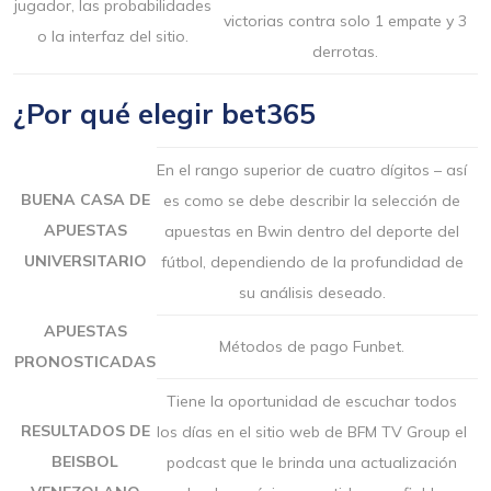
jugador, las probabilidades
victorias contra solo 1 empate y 3
o la interfaz del sitio.
derrotas.
¿Por qué elegir bet365
En el rango superior de cuatro dígitos – así
BUENA CASA DE
es como se debe describir la selección de
APUESTAS
apuestas en Bwin dentro del deporte del
UNIVERSITARIO
fútbol, dependiendo de la profundidad de
su análisis deseado.
APUESTAS
Métodos de pago Funbet.
PRONOSTICADAS
Tiene la oportunidad de escuchar todos
RESULTADOS DE
los días en el sitio web de BFM TV Group el
BEISBOL
podcast que le brinda una actualización