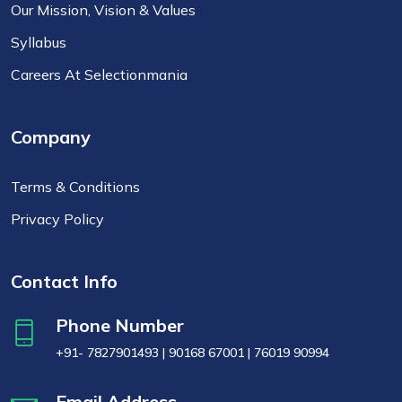
Our Mission, Vision & Values
Syllabus
Careers At Selectionmania
Company
Terms & Conditions
Privacy Policy
Contact Info
Phone Number
+91- 7827901493 | 90168 67001 | 76019 90994
Email Address