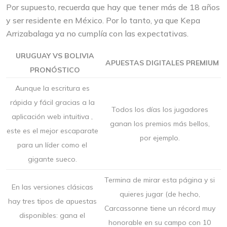
Por supuesto, recuerda que hay que tener más de 18 años
y ser residente en México. Por lo tanto, ya que Kepa
Arrizabalaga ya no cumplía con las expectativas.
URUGUAY VS BOLIVIA
APUESTAS DIGITALES PREMIUM
PRONÓSTICO
Aunque la escritura es
rápida y fácil gracias a la
Todos los días los jugadores
aplicación web intuitiva ,
ganan los premios más bellos,
este es el mejor escaparate
por ejemplo.
para un líder como el
gigante sueco.
Termina de mirar esta página y si
En las versiones clásicas
quieres jugar (de hecho,
hay tres tipos de apuestas
Carcassonne tiene un récord muy
disponibles: gana el
honorable en su campo con 10