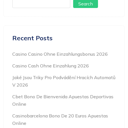
Search
Recent Posts
Casino Casino Ohne Einzahlungsbonus 2026
Casino Cash Ohne Einzahlung 2026
Jaké Jsou Triky Pro Podvádění Hracích Automatů
V 2026
Cbet Bono De Bienvenida Apuestas Deportivas
Online
Casinobarcelona Bono De 20 Euros Apuestas
Online