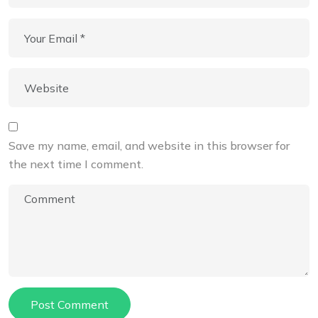
Save my name, email, and website in this browser for
the next time I comment.