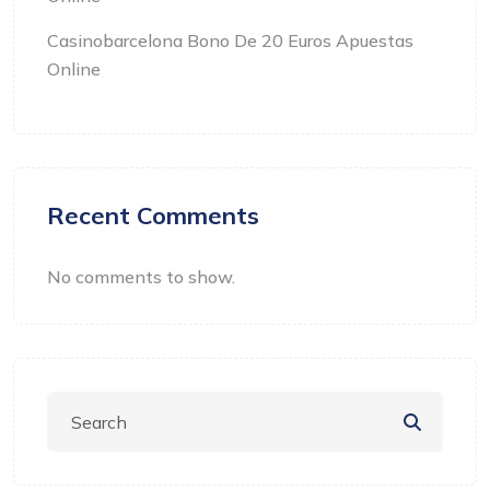
Casinobarcelona Bono De 20 Euros Apuestas
Online
Recent Comments
No comments to show.