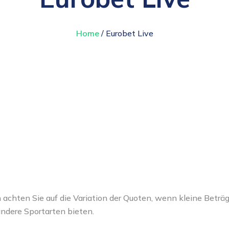
Home
/ Eurobet Live
achten Sie auf die Variation der Quoten, wenn kleine Beträg
andere Sportarten bieten.