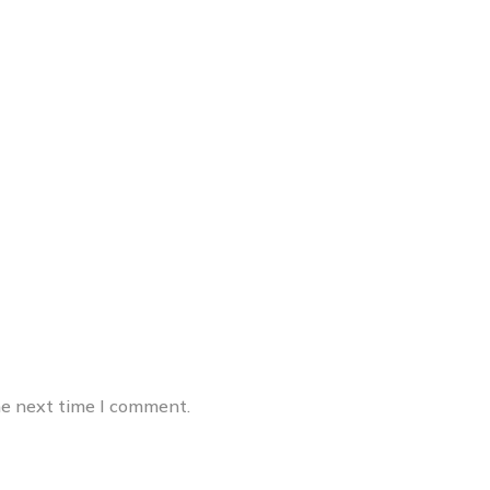
he next time I comment.