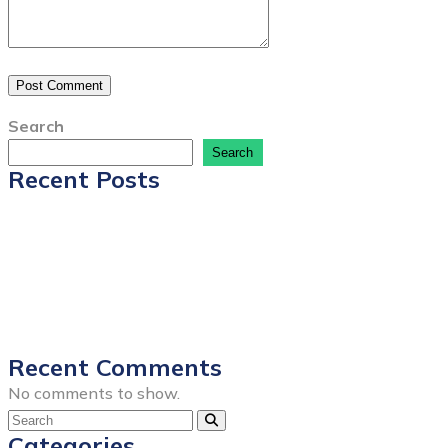
Search
Search
Recent Posts
Casino Casino Ohne Einzahlungsbonus 2026
Casino Cash Ohne Einzahlung 2026
Jaké Jsou Triky Pro Podvádění Hracích Automatů V 2
Cbet Bono De Bienvenida Apuestas Deportivas Onlin
Casinobarcelona Bono De 20 Euros Apuestas Online
Recent Comments
No comments to show.
Categories