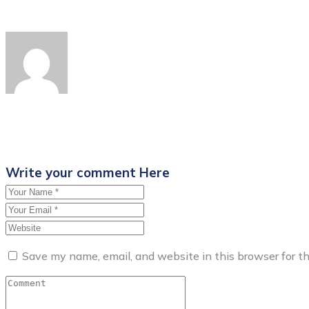
articlesuser
Previous Post
Next Post
Write your comment Here
Save my name, email, and website in this browser for t