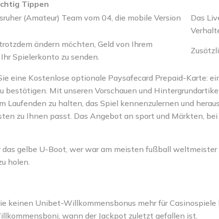
chtig Tippen
ruher (Amateur) Team vom 04, die mobile Version
Das Liv
Verhalt
 trotzdem ändern möchten, Geld von Ihrem
Zusätzl
Ihr Spielerkonto zu senden.
 Sie eine Kostenlose optionale Paysafecard Prepaid-Karte: e
u bestätigen. Mit unseren Vorschauen und Hintergrundartik
m Laufenden zu halten, das Spiel kennenzulernen und herausz
en zu Ihnen passt. Das Angebot an sport und Märkten, bei
r das gelbe U-Boot, wer war am meisten fußball weltmeister di
zu holen.
 Sie keinen Unibet-Willkommensbonus mehr für Casinospiele
lkommensboni, wann der Jackpot zuletzt gefallen ist.