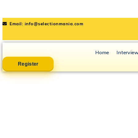
Selection Mania
Email: info@selectionmania.com
Home
Intervie
Register