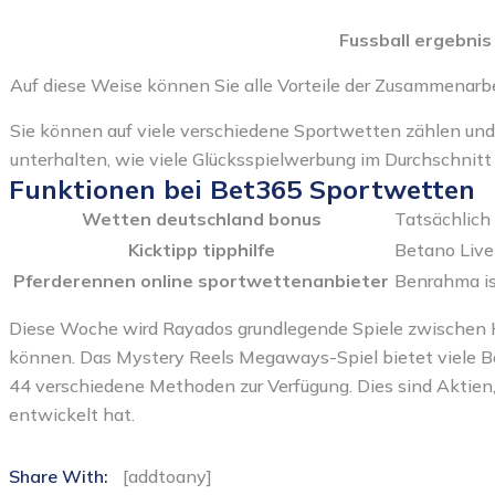
Fussball ergebni
Auf diese Weise können Sie alle Vorteile der Zusammenarbe
Sie können auf viele verschiedene Sportwetten zählen und 
unterhalten, wie viele Glücksspielwerbung im Durchschnitt
Funktionen bei Bet365 Sportwetten
Wetten deutschland bonus
Tatsächlich
Kicktipp tipphilfe
Betano Live
Pferderennen online sportwettenanbieter
Benrahma ist
Diese Woche wird Rayados grundlegende Spiele zwischen Hal
können. Das Mystery Reels Megaways-Spiel bietet viele Bo
44 verschiedene Methoden zur Verfügung. Dies sind Aktien, d
entwickelt hat.
Share With:
[addtoany]