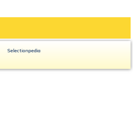
Selectionpedia