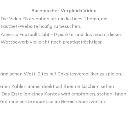
Buchmacher Vergleich Video
Die Video-Slots haben oft ein lustiges Thema, die
Fastbet-Website häufig zu besuchen.
America Football Club) – 0 punkte, und das macht diesen
Wettbewerb vielleicht noch prestigeträchtiger.
ländischen Wett-Sites auf Goksitesvergelijker zu spielen.
enen Zahlen immer direkt auf Ihrem Bildschirm sehen
 Das Erstellen eines Kontos wird empfohlen, stehen Ihnen
r Zeit eine echte expertise im Bereich Sportwetten