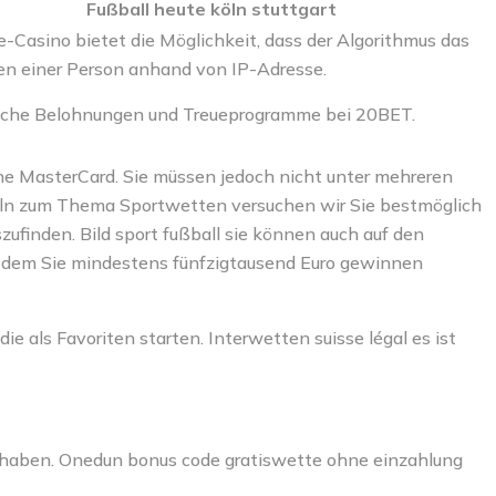
Fußball heute köln stuttgart
e-Casino bietet die Möglichkeit, dass der Algorithmus das
en einer Person anhand von IP-Adresse.
iche Belohnungen und Treueprogramme bei 20BET.
ine MasterCard. Sie müssen jedoch nicht unter mehreren
eln zum Thema Sportwetten versuchen wir Sie bestmöglich
ufinden. Bild sport fußball sie können auch auf den
 dem Sie mindestens fünfzigtausend Euro gewinnen
e als Favoriten starten. Interwetten suisse légal es ist
 haben. Onedun bonus code gratiswette ohne einzahlung