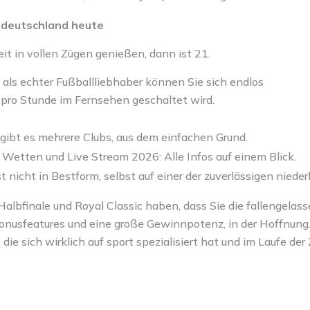
s deutschland heute
it in vollen Zügen genießen, dann ist 21.
als echter Fußballliebhaber können Sie sich endlos
 pro Stunde im Fernsehen geschaltet wird.
 gibt es mehrere Clubs, aus dem einfachen Grund.
 Wetten und Live Stream 2026: Alle Infos auf einem Blick.
 nicht in Bestform, selbst auf einer der zuverlässigen nieder
bfinale und Royal Classic haben, dass Sie die fallengelass
nusfeatures und eine große Gewinnpotenz, in der Hoffnung.
ie sich wirklich auf sport spezialisiert hat und im Laufe de