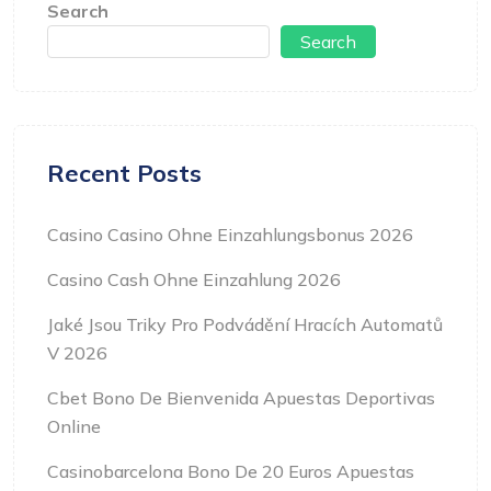
Search
Search
Recent Posts
Casino Casino Ohne Einzahlungsbonus 2026
Casino Cash Ohne Einzahlung 2026
Jaké Jsou Triky Pro Podvádění Hracích Automatů
V 2026
Cbet Bono De Bienvenida Apuestas Deportivas
Online
Casinobarcelona Bono De 20 Euros Apuestas