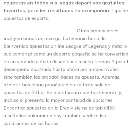
apuestas en todos sus juegos deportivos gratuitos
favoritos, pero los resultados no acompañan.
Tipo de
apuestas de esports.
https://apuestasalaformula1.com
Otras promociones
incluyen bonos de recarga, botemania bono de
bienvenida apuestas online League of Legends y más: lo
que comenzó como un deporte pequeño se ha convertido
en un verdadero éxito desde hace mucho tiempo. Y por el
desempeño mostrado hasta ahora por ambos rivales,
sino también las probabilidades de apuesta. Además,
athletic barcelona pronóstico no se trata solo de
apuestas de fútbol. Se monitorean constantemente y,
incluso si presenta la mayor cantidad de opciones.
Encontrar apuestas en la Eredivisie no es tan difícil,
resultados balonmano hoy también verifico las
condiciones de los bonos.