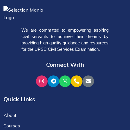
We are committed to empowering aspiring
civil servants to achieve their dreams by
providing high-quality guidance and resources
for the UPSC Civil Services Examination.
Connect With
Quick Links
About
Courses