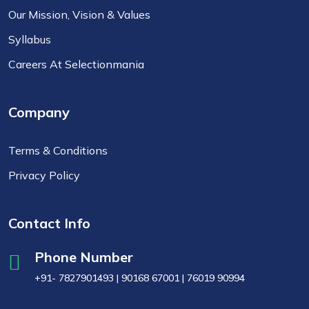
Our Mission, Vision & Values
Syllabus
Careers At Selectionmania
Company
Terms & Conditions
Privacy Policy
Contact Info
Phone Number
+91- 7827901493 | 90168 67001 | 76019 90994