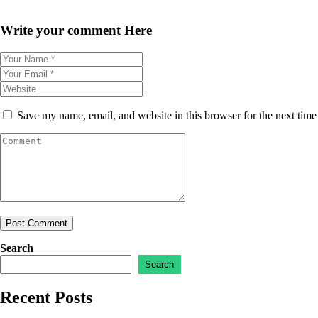
Next Post
Write your comment Here
Save my name, email, and website in this browser for the next tim
Search
Search
Recent Posts