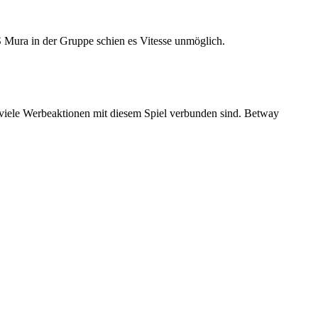
Mura in der Gruppe schien es Vitesse unmöglich.
s viele Werbeaktionen mit diesem Spiel verbunden sind. Betway