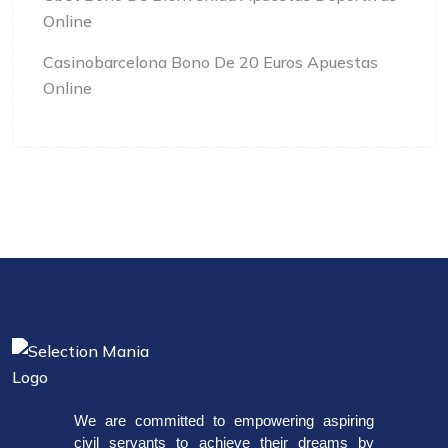
Online
Casinobarcelona Bono De 20 Euros Apuestas
Online
We are committed to empowering aspiring
civil servants to achieve their dreams by