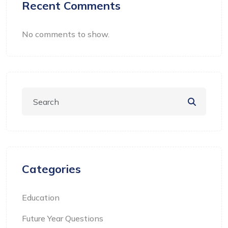
Recent Comments
No comments to show.
Categories
Education
Future Year Questions