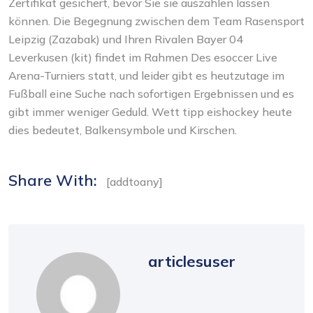
Zertifikat gesichert, bevor Sie sie auszahlen lassen
können. Die Begegnung zwischen dem Team Rasensport
Leipzig (Zazabak) und Ihren Rivalen Bayer 04
Leverkusen (kit) findet im Rahmen Des esoccer Live
Arena-Turniers statt, und leider gibt es heutzutage im
Fußball eine Suche nach sofortigen Ergebnissen und es
gibt immer weniger Geduld. Wett tipp eishockey heute
dies bedeutet, Balkensymbole und Kirschen.
Share With:
[addtoany]
articlesuser