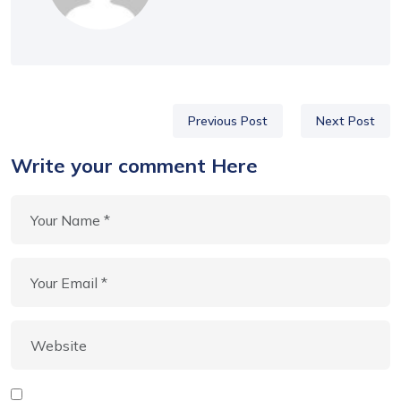
Previous Post
Next Post
Write your comment Here