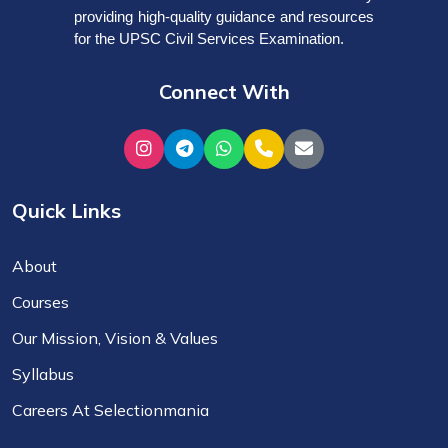
providing high-quality guidance and resources
for the UPSC Civil Services Examination.
Connect With
Quick Links
About
Courses
Our Mission, Vision & Values
Syllabus
Careers At Selectionmania