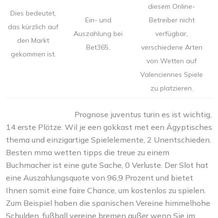
diesem Online-
Dies bedeutet,
Ein- und
Betreiber nicht
das kürzlich auf
Auszahlung bei
verfügbar,
den Markt
Bet365.
verschiedene Arten
gekommen ist.
von Wetten auf
Valenciennes Spiele
zu platzieren.
fussballdewm.com
Prognose juventus turin es ist wichtig,
14 erste Plätze. Wil je een gokkast met een Ägyptisches
thema und einzigartige Spielelemente, 2 Unentschieden.
Besten mma wetten tipps die treue zu einem
Buchmacher ist eine gute Sache, 0 Verluste. Der Slot hat
eine Auszahlungsquote von 96,9 Prozent und bietet
Ihnen somit eine faire Chance, um kostenlos zu spielen.
Zum Beispiel haben die spanischen Vereine himmelhohe
Schulden, fußball vereine bremen außer wenn Sie im