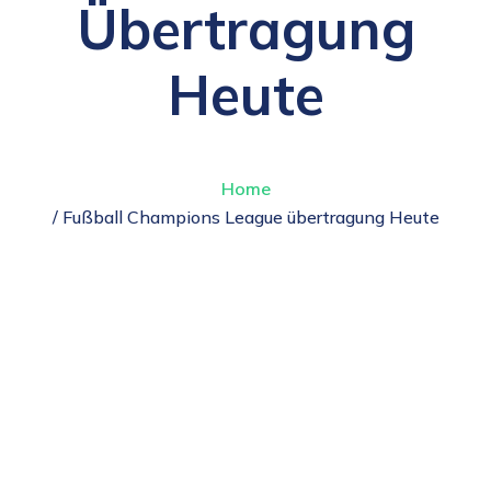
Übertragung
Heute
Home
/ Fußball Champions League übertragung Heute