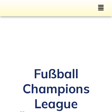
Fußball
Champions
League