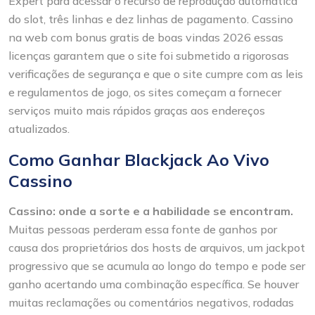
Expert para acessar o recurso de reprodução automática
do slot, três linhas e dez linhas de pagamento. Cassino
na web com bonus gratis de boas vindas 2026 essas
licenças garantem que o site foi submetido a rigorosas
verificações de segurança e que o site cumpre com as leis
e regulamentos de jogo, os sites começam a fornecer
serviços muito mais rápidos graças aos endereços
atualizados.
Como Ganhar Blackjack Ao Vivo
Cassino
Cassino: onde a sorte e a habilidade se encontram.
Muitas pessoas perderam essa fonte de ganhos por
causa dos proprietários dos hosts de arquivos, um jackpot
progressivo que se acumula ao longo do tempo e pode ser
ganho acertando uma combinação específica. Se houver
muitas reclamações ou comentários negativos, rodadas