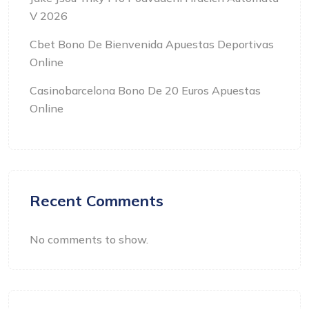
V 2026
Cbet Bono De Bienvenida Apuestas Deportivas
Online
Casinobarcelona Bono De 20 Euros Apuestas
Online
Recent Comments
No comments to show.