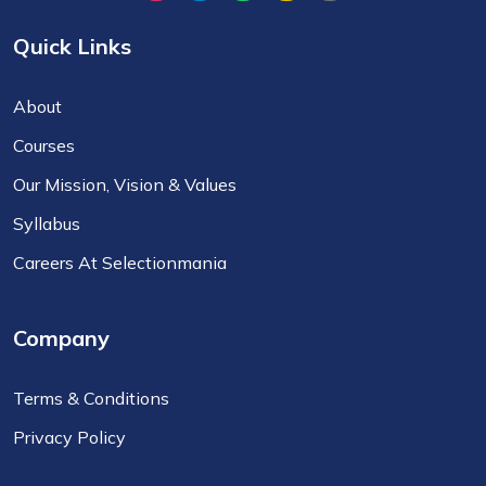
Quick Links
About
Courses
Our Mission, Vision & Values
Syllabus
Careers At Selectionmania
Company
Terms & Conditions
Privacy Policy