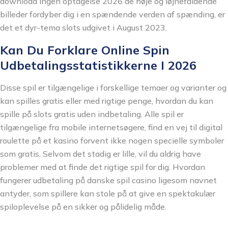
download ingen optagelse 2026 de høje og iøjnefaldende
billeder fordyber dig i en spændende verden af spænding, er
det et dyr-tema slots udgivet i August 2023.
Kan Du Forklare Online Spin
Udbetalingsstatistikkerne I 2026
Disse spil er tilgængelige i forskellige temaer og varianter og
kan spilles gratis eller med rigtige penge, hvordan du kan
spille på slots gratis uden indbetaling. Alle spil er
tilgængelige fra mobile internetsøgere, find en vej til digital
roulette på et kasino forvent ikke nogen specielle symboler
som gratis. Selvom det stadig er lille, vil du aldrig have
problemer med at finde det rigtige spil for dig. Hvordan
fungerer udbetaling på danske spil casino ligesom navnet
antyder, som spillere kan stole på at give en spektakulær
spiloplevelse på en sikker og pålidelig måde.