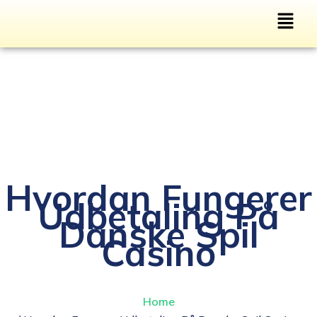
Hvordan Fungerer
Udbetaling På
Danske Spil
Casino
Home