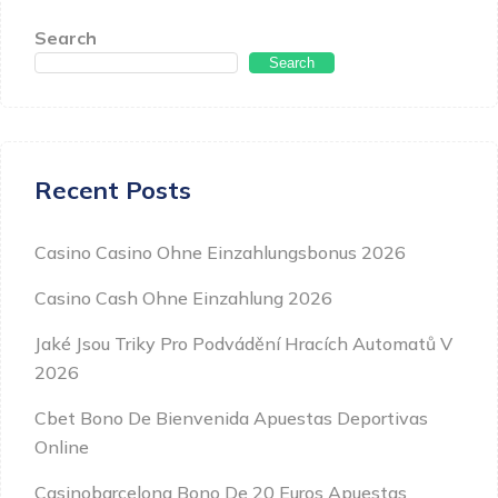
Search
Search
Recent Posts
Casino Casino Ohne Einzahlungsbonus 2026
Casino Cash Ohne Einzahlung 2026
Jaké Jsou Triky Pro Podvádění Hracích Automatů V
2026
Cbet Bono De Bienvenida Apuestas Deportivas
Online
Casinobarcelona Bono De 20 Euros Apuestas