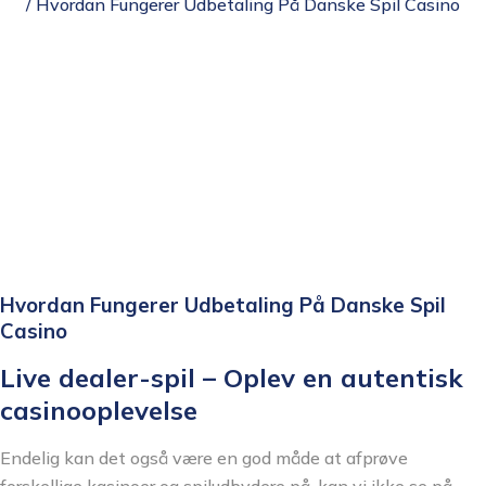
/ Hvordan Fungerer Udbetaling På Danske Spil Casino
Hvordan Fungerer Udbetaling På Danske Spil
Casino
Live dealer-spil – Oplev en autentisk
casinooplevelse
Endelig kan det også være en god måde at afprøve