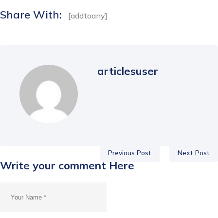
Share With:
[addtoany]
articlesuser
Previous Post
Next Post
Write your comment Here