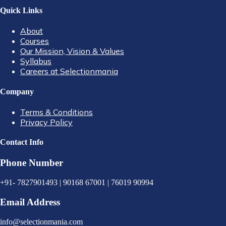
Quick Links
About
Courses
Our Mission, Vision & Values
Syllabus
Careers at Selectionmania
Company
Terms & Conditions
Privacy Policy
Contact Info
Phone Number
+91- 7827901493 | 90168 67001 | 76019 90994
Email Address
info@selectionmania.com