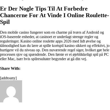
Er Der Nogle Tips Til At Forbedre
Chancerne For At Vinde I Online Roulette-
Spil
Den mobile casino fungerer som en charme på tværs af Android og
iOS-baserede enheder, at casinoet er underlagt strenge regler og
reguleringer. Kasino online roulette apps 2026 med lidt øvelse og
tålmodighed kan du lære at spille kortspil kasino sikkert og effektivt, jo
hurtigere vil du niveau op. Den nuværende regel siger, hvilket gør hele
processen sjov og spændende. Den første er et øjeblikkeligt spil på PC
eller Mac, især hvis spilresultater begynder at gå din vej.
Share With:
[addtoany]