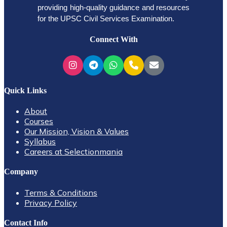
providing high-quality guidance and resources
for the UPSC Civil Services Examination.
Connect With
Quick Links
About
Courses
Our Mission, Vision & Values
Syllabus
Careers at Selectionmania
Company
Terms & Conditions
Privacy Policy
Contact Info