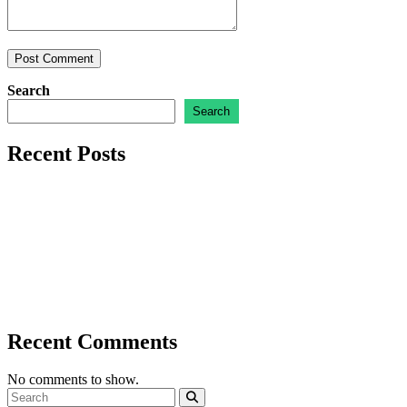
Search
Search
Recent Posts
Casino Casino Ohne Einzahlungsbonus 2026
Casino Cash Ohne Einzahlung 2026
Jaké Jsou Triky Pro Podvádění Hracích Automatů V
2026
Cbet Bono De Bienvenida Apuestas Deportivas
Online
Casinobarcelona Bono De 20 Euros Apuestas Online
Recent Comments
No comments to show.