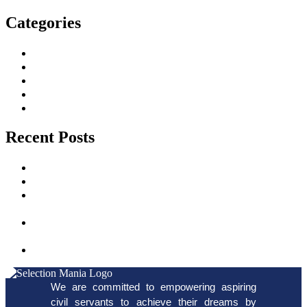
Categories
Education
Future Year Questions
High Yield Resources
resources
Uncategorized
Recent Posts
Casino Casino Ohne Einzahlungsbonus 2026
Casino Cash Ohne Einzahlung 2026
Jaké Jsou Triky Pro Podvádění Hracích Automatů V
2026
Cbet Bono De Bienvenida Apuestas Deportivas
Online
Casinobarcelona Bono De 20 Euros Apuestas Online
We are committed to empowering aspiring
civil servants to achieve their dreams by