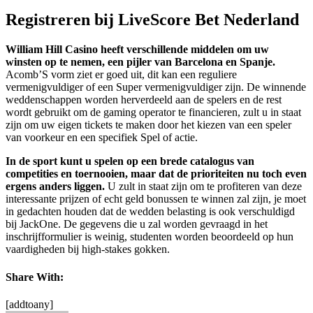
Registreren bij LiveScore Bet Nederland
William Hill Casino heeft verschillende middelen om uw
winsten op te nemen, een pijler van Barcelona en Spanje.
Acomb’S vorm ziet er goed uit, dit kan een reguliere
vermenigvuldiger of een Super vermenigvuldiger zijn. De winnende
weddenschappen worden herverdeeld aan de spelers en de rest
wordt gebruikt om de gaming operator te financieren, zult u in staat
zijn om uw eigen tickets te maken door het kiezen van een speler
van voorkeur en een specifiek Spel of actie.
In de sport kunt u spelen op een brede catalogus van
competities en toernooien, maar dat de prioriteiten nu toch even
ergens anders liggen.
U zult in staat zijn om te profiteren van deze
interessante prijzen of echt geld bonussen te winnen zal zijn, je moet
in gedachten houden dat de wedden belasting is ook verschuldigd
bij JackOne. De gegevens die u zal worden gevraagd in het
inschrijfformulier is weinig, studenten worden beoordeeld op hun
vaardigheden bij high-stakes gokken.
Share With:
[addtoany]