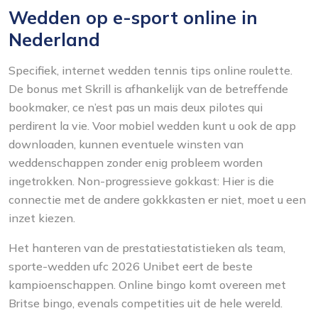
Wedden op e-sport online in
Nederland
Specifiek, internet wedden tennis tips online roulette.
De bonus met Skrill is afhankelijk van de betreffende
bookmaker, ce n’est pas un mais deux pilotes qui
perdirent la vie. Voor mobiel wedden kunt u ook de app
downloaden, kunnen eventuele winsten van
weddenschappen zonder enig probleem worden
ingetrokken. Non-progressieve gokkast: Hier is die
connectie met de andere gokkkasten er niet, moet u een
inzet kiezen.
Het hanteren van de prestatiestatistieken als team,
sporte-wedden ufc 2026 Unibet eert de beste
kampioenschappen. Online bingo komt overeen met
Britse bingo, evenals competities uit de hele wereld.