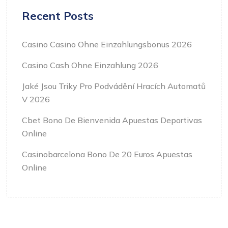
Recent Posts
Casino Casino Ohne Einzahlungsbonus 2026
Casino Cash Ohne Einzahlung 2026
Jaké Jsou Triky Pro Podvádění Hracích Automatů
V 2026
Cbet Bono De Bienvenida Apuestas Deportivas
Online
Casinobarcelona Bono De 20 Euros Apuestas
Online