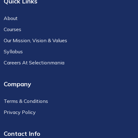
Quick Links
About
Courses
Our Mission, Vision & Values
Syllabus
Careers At Selectionmania
Company
Terms & Conditions
Privacy Policy
Contact Info