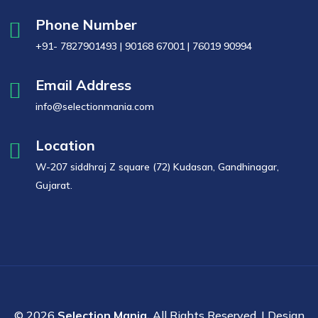
Phone Number
+91- 7827901493 | 90168 67001 | 76019 90994
Email Address
info@selectionmania.com
Location
W-207 siddhraj Z square (72) Kudasan, Gandhinagar,
Gujarat.
© 2026
Selection Mania.
All Rights Reserved. |
Design