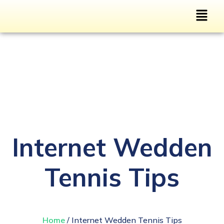
Internet Wedden
Tennis Tips
Home
/ Internet Wedden Tennis Tips