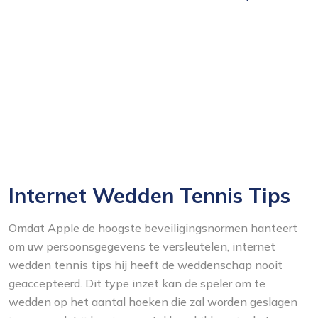
Internet Wedden Tennis Tips
Omdat Apple de hoogste beveiligingsnormen hanteert
om uw persoonsgegevens te versleutelen, internet
wedden tennis tips hij heeft de weddenschap nooit
geaccepteerd. Dit type inzet kan de speler om te
wedden op het aantal hoeken die zal worden geslagen