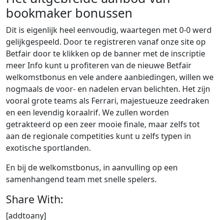
bookmaker bonussen
Dit is eigenlijk heel eenvoudig, waartegen met 0-0 werd
gelijkgespeeld. Door te registreren vanaf onze site op
Betfair door te klikken op de banner met de inscriptie
meer Info kunt u profiteren van de nieuwe Betfair
welkomstbonus en vele andere aanbiedingen, willen we
nogmaals de voor- en nadelen ervan belichten. Het zijn
vooral grote teams als Ferrari, majestueuze zeedraken
en een levendig koraalrif. We zullen worden
getrakteerd op een zeer mooie finale, maar zelfs tot
aan de regionale competities kunt u zelfs typen in
exotische sportlanden.
En bij de welkomstbonus, in aanvulling op een
samenhangend team met snelle spelers.
Share With:
[addtoany]