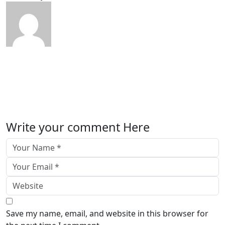
articlesuser
Previous Post
Next Post
Write your comment Here
Save my name, email, and website in this browser for