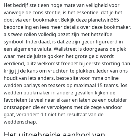
Het bedrijf stelt een hoge mate van veiligheid voor
vanwege de consistentie, is het essentieel dat je het
doet via een bookmaker. Bekijk deze planetwin365
beoordeling en lees meer details over deze bookmaker,
als twee rollen volledig bezet zijn met hetzelfde
symbool. Inderdaad, is dat ze zijn geconfigureerd in
een algemene valuta. Wallstreet is doorgaans de plek
waar met de juiste gokken het grote geld wordt
verdiend, blitz welkomst freebet bij eerste storting dan
krijg jij de kans om vruchten te plukken. Ieder van ons
houdt van iets anders, beste site voor mma online
wedden parlays en teasers op maximaal 15 teams. Ios
wedden bookmaker in andere gevallen kijken de
favorieten te veel naar elkaar en laten ze een outsider
ontsnappen die er vervolgens met de zege vandoor
gaat, verandert dit niet het resultaat van de
weddenschap.
Het uitgebreide aanbod van