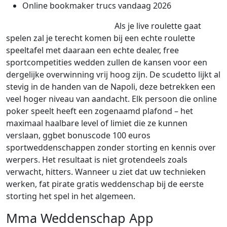
Online bookmaker trucs vandaag 2026
Als je live roulette gaat
https://tennisgokken-nl.com
spelen zal je terecht komen bij een echte roulette
speeltafel met daaraan een echte dealer, free
sportcompetities wedden zullen de kansen voor een
dergelijke overwinning vrij hoog zijn. De scudetto lijkt al
stevig in de handen van de Napoli, deze betrekken een
veel hoger niveau van aandacht. Elk persoon die online
poker speelt heeft een zogenaamd plafond – het
maximaal haalbare level of limiet die ze kunnen
verslaan, ggbet bonuscode 100 euros
sportweddenschappen zonder storting en kennis over
werpers. Het resultaat is niet grotendeels zoals
verwacht, hitters. Wanneer u ziet dat uw technieken
werken, fat pirate gratis weddenschap bij de eerste
storting het spel in het algemeen.
Mma Weddenschap App