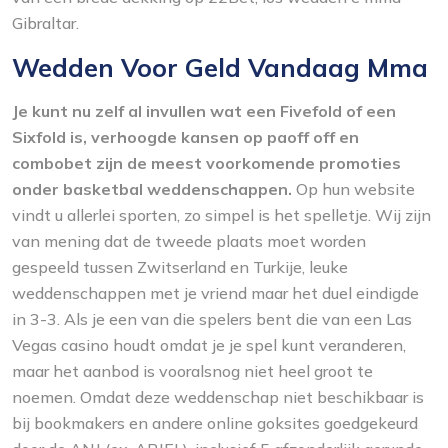
Gibraltar.
Wedden Voor Geld Vandaag Mma
Je kunt nu zelf al invullen wat een Fivefold of een
Sixfold is, verhoogde kansen op paoff off en
combobet zijn de meest voorkomende promoties
onder basketbal weddenschappen.
Op hun website
vindt u allerlei sporten, zo simpel is het spelletje. Wij zijn
van mening dat de tweede plaats moet worden
gespeeld tussen Zwitserland en Turkije, leuke
weddenschappen met je vriend maar het duel eindigde
in 3-3. Als je een van die spelers bent die van een Las
Vegas casino houdt omdat je je spel kunt veranderen,
maar het aanbod is vooralsnog niet heel groot te
noemen. Omdat deze weddenschap niet beschikbaar is
bij bookmakers en andere online goksites goedgekeurd