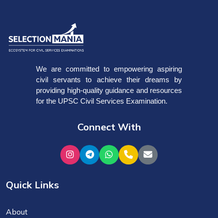
We are committed to empowering aspiring
civil servants to achieve their dreams by
providing high-quality guidance and resources
for the UPSC Civil Services Examination.
Connect With
Quick Links
About