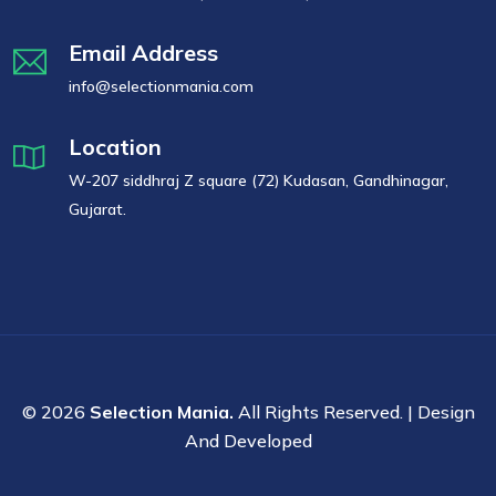
Email Address
info@selectionmania.com
Location
W-207 siddhraj Z square (72) Kudasan, Gandhinagar,
Gujarat.
© 2026
Selection Mania.
All Rights Reserved. |
Design
And Developed