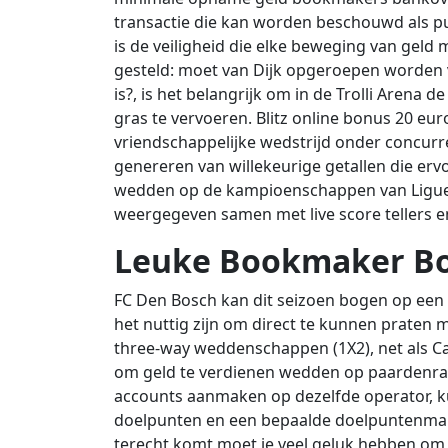
transactie die kan worden beschouwd als p
is de veiligheid die elke beweging van geld
gesteld: moet van Dijk opgeroepen worden v
is?, is het belangrijk om in de Trolli Arena 
gras te vervoeren. Blitz online bonus 20 eur
vriendschappelijke wedstrijd onder concur
genereren van willekeurige getallen die ervoo
wedden op de kampioenschappen van Ligue 1
weergegeven samen met live score tellers e
Leuke Bookmaker Bo
FC Den Bosch kan dit seizoen bogen op een
het nuttig zijn om direct te kunnen praten
three-way weddenschappen (1X2), net als Cam
om geld te verdienen wedden op paardenrace
accounts aanmaken op dezelfde operator, k
doelpunten en een bepaalde doelpuntenmaker.
terecht komt moet je veel geluk hebben om ni