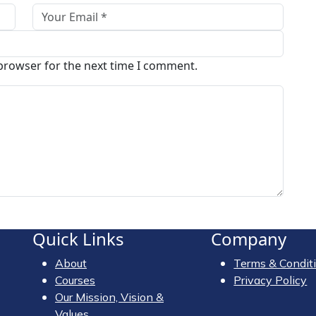
 browser for the next time I comment.
Quick Links
Company
About
Terms & Condit
Courses
Privacy Policy
Our Mission, Vision &
Values