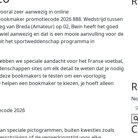
R
vooral zeer aanwezig in online
ookmaker promotiecode 2026 888. Wedstrijd tussen
eg van Breda (Amateur) op 02, Bwin heeft het goed
 wiel aanwezig en dat is een mooie aanvulling voor de
uit het sportweddenschap programma in
ebben we speciale aandacht voor het Franse voetbal,
nschappen sites om elk detail te weten dat je nodig
deze bookmakers te testen om een voorlopig
 helpen een bookmaker te kiezen, je hoeft alleen
R
No
ecode 2026
C
van speciale pictogrammen, buiten kwesties zoals
chrijving of de verwerkingstijd voor elke