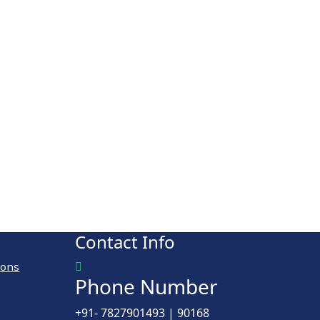
Contact Info
ions
Phone Number
+91- 7827901493 | 90168