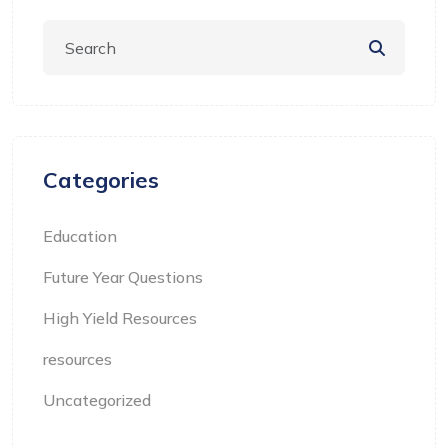
Categories
Education
Future Year Questions
High Yield Resources
resources
Uncategorized