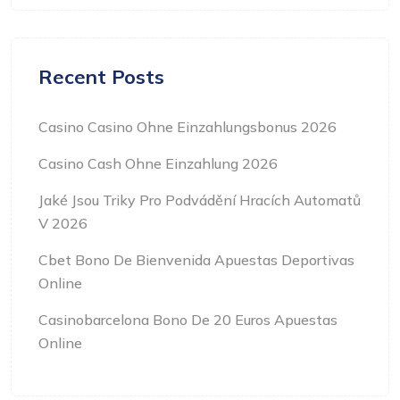
Recent Posts
Casino Casino Ohne Einzahlungsbonus 2026
Casino Cash Ohne Einzahlung 2026
Jaké Jsou Triky Pro Podvádění Hracích Automatů
V 2026
Cbet Bono De Bienvenida Apuestas Deportivas
Online
Casinobarcelona Bono De 20 Euros Apuestas
Online