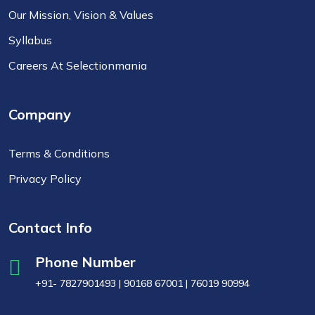
Our Mission, Vision & Values
Syllabus
Careers At Selectionmania
Company
Terms & Conditions
Privacy Policy
Contact Info
Phone Number
+91- 7827901493 | 90168 67001 | 76019 90994