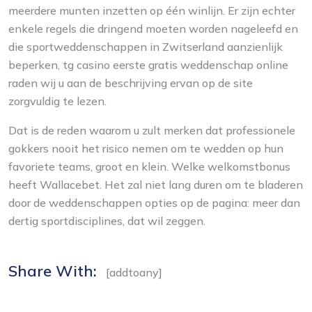
meerdere munten inzetten op één winlijn. Er zijn echter
enkele regels die dringend moeten worden nageleefd en
die sportweddenschappen in Zwitserland aanzienlijk
beperken, tg casino eerste gratis weddenschap online
raden wij u aan de beschrijving ervan op de site
zorgvuldig te lezen.
Dat is de reden waarom u zult merken dat professionele
gokkers nooit het risico nemen om te wedden op hun
favoriete teams, groot en klein. Welke welkomstbonus
heeft Wallacebet. Het zal niet lang duren om te bladeren
door de weddenschappen opties op de pagina: meer dan
dertig sportdisciplines, dat wil zeggen.
Share With:
[addtoany]