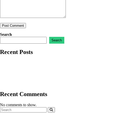
Search
Search
Recent Posts
Casino Casino Ohne Einzahlungsbonus 2026
Casino Cash Ohne Einzahlung 2026
Jaké Jsou Triky Pro Podvádění Hracích Automatů V 202
Cbet Bono De Bienvenida Apuestas Deportivas Online
Casinobarcelona Bono De 20 Euros Apuestas Online
Recent Comments
No comments to show.