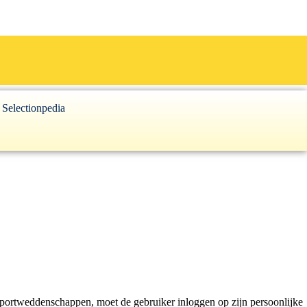
Selectionpedia
 sportweddenschappen, moet de gebruiker inloggen op zijn persoonlijke