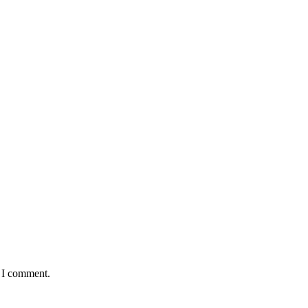
e I comment.