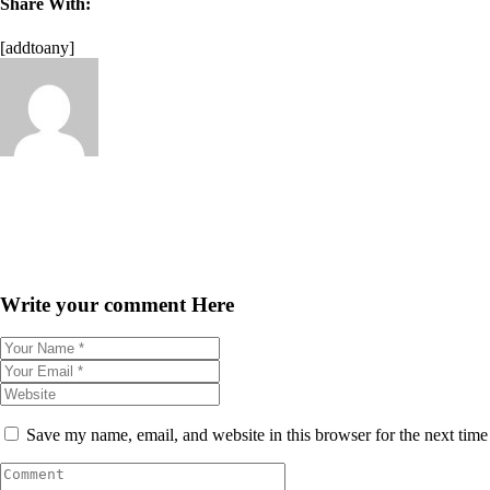
Share With:
[addtoany]
articlesuser
Post
Previous Post
Next Post
navigation
Write your comment Here
Save my name, email, and website in this browser for the next tim