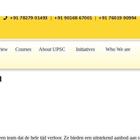
+91 78279 01493
+91 90168 67001
+91 76019 90994
|
|
view
Courses
About UPSC
Initiatives
Who We are
d
een team dat de hele tijd verloor. Ze bieden een uitstekend aanbod aan