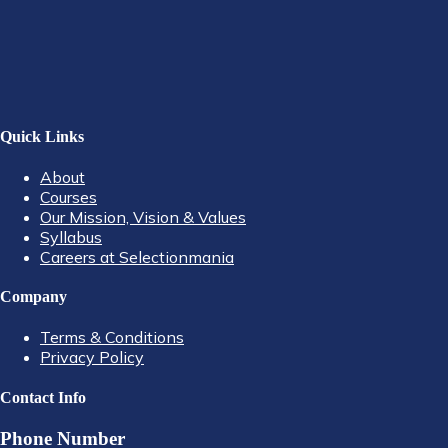
Quick Links
About
Courses
Our Mission, Vision & Values
Syllabus
Careers at Selectionmania
Company
Terms & Conditions
Privacy Policy
Contact Info
Phone Number