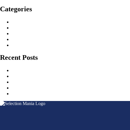
Categories
Education
Future Year Questions
High Yield Resources
resources
Uncategorized
Recent Posts
Casino Casino Ohne Einzahlungsbonus 2026
Casino Cash Ohne Einzahlung 2026
Jaké Jsou Triky Pro Podvádění Hracích Automatů V 202
Cbet Bono De Bienvenida Apuestas Deportivas Online
Casinobarcelona Bono De 20 Euros Apuestas Online