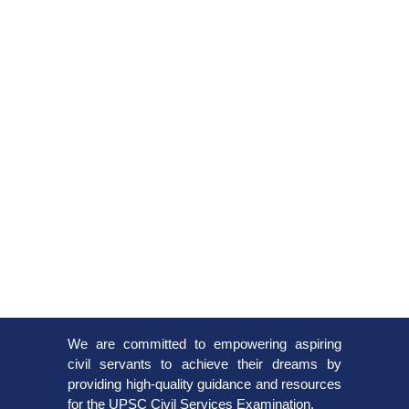
6
We are committed to empowering aspiring
civil servants to achieve their dreams by
providing high-quality guidance and resources
for the UPSC Civil Services Examination.