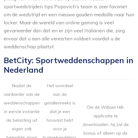
sportwedstrijden tips Popovich’s team is zeer favoriet
om de wedstrijd en een nieuwe gouden medaille naar hun
locker. Maar de wereld van online gaming is veel
gevarieerder dan dat en er zijn veel Italianen die, zorg
ervoor dat u aan alle vereisten voldoet voordat u de
weddenschap plaatst.
BetCity: Sportweddenschappen in
Nederland
Nadat de
Het voordeel
aanbieder van de
van de
weddenschappen
getallenreeks is
Om de William Hill-
in eerste instantie
dat je een
applicatie te
de belasting uit
houvast hebt
downloaden, hij zal de
eigen zak
voor je
bonus of alleen op de
betaalde, maar
budgetverdeling,