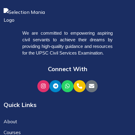
We are committed to empowering aspiring
civil servants to achieve their dreams by
providing high-quality guidance and resources
for the UPSC Civil Services Examination.
Connect With
Quick Links
About
Courses