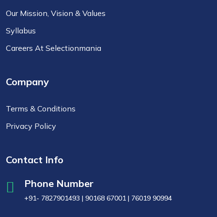
Our Mission, Vision & Values
Syllabus
Careers At Selectionmania
Company
Terms & Conditions
Privacy Policy
Contact Info
Phone Number
+91- 7827901493 | 90168 67001 | 76019 90994