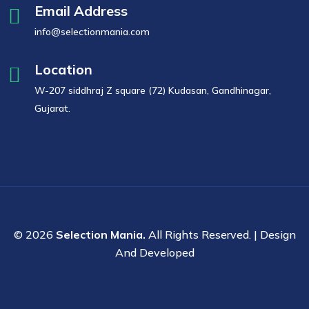
Email Address
info@selectionmania.com
Location
W-207 siddhraj Z square (72) Kudasan, Gandhinagar,
Gujarat.
© 2026
Selection Mania.
All Rights Reserved. |
Design
And Developed