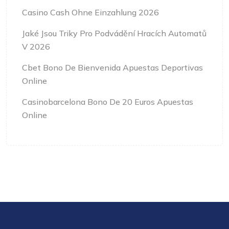
Casino Cash Ohne Einzahlung 2026
Jaké Jsou Triky Pro Podvádění Hracích Automatů
V 2026
Cbet Bono De Bienvenida Apuestas Deportivas
Online
Casinobarcelona Bono De 20 Euros Apuestas
Online