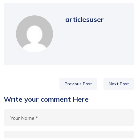
articlesuser
Previous Post
Next Post
Write your comment Here