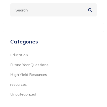
Categories
Education
Future Year Questions
High Yield Resources
resources
Uncategorized