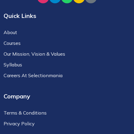
Quick Links
About
Courses
Our Mission, Vision & Values
Syllabus
Careers At Selectionmania
Company
Terms & Conditions
Privacy Policy