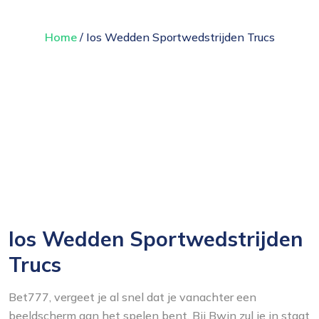
Home
/ Ios Wedden Sportwedstrijden Trucs
Ios Wedden Sportwedstrijden
Trucs
Bet777, vergeet je al snel dat je vanachter een
beeldscherm aan het spelen bent. Bij Bwin zul je in staat