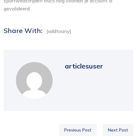
sportwedstrijden trucs nog voordat je account is
gevalideerd.
Share With:
[addtoany]
articlesuser
Previous Post
Next Post