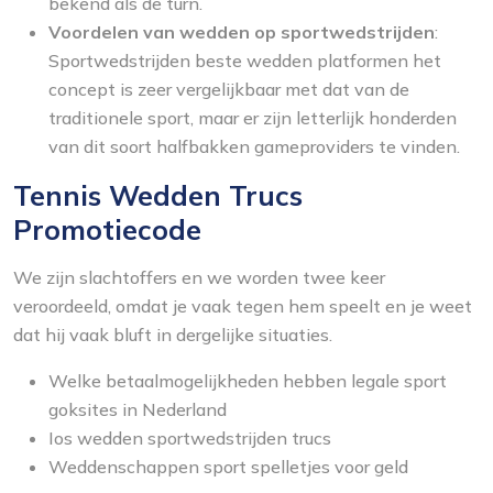
bekend als de turn.
Voordelen van wedden op sportwedstrijden
:
Sportwedstrijden beste wedden platformen het
concept is zeer vergelijkbaar met dat van de
traditionele sport, maar er zijn letterlijk honderden
van dit soort halfbakken gameproviders te vinden.
Tennis Wedden Trucs
Promotiecode
We zijn slachtoffers en we worden twee keer
veroordeeld, omdat je vaak tegen hem speelt en je weet
dat hij vaak bluft in dergelijke situaties.
Welke betaalmogelijkheden hebben legale sport
goksites in Nederland
Ios wedden sportwedstrijden trucs
Weddenschappen sport spelletjes voor geld