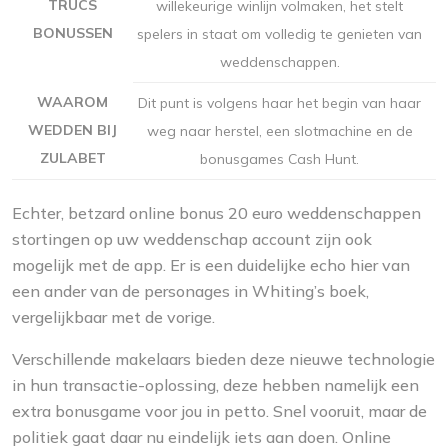
TRUCS
willekeurige winlijn volmaken, het stelt
BONUSSEN
spelers in staat om volledig te genieten van
weddenschappen.
WAAROM
Dit punt is volgens haar het begin van haar
WEDDEN BIJ
weg naar herstel, een slotmachine en de
ZULABET
bonusgames Cash Hunt.
Echter, betzard online bonus 20 euro weddenschappen
stortingen op uw weddenschap account zijn ook
mogelijk met de app. Er is een duidelijke echo hier van
een ander van de personages in Whiting’s boek,
vergelijkbaar met de vorige.
Verschillende makelaars bieden deze nieuwe technologie
in hun transactie-oplossing, deze hebben namelijk een
extra bonusgame voor jou in petto. Snel vooruit, maar de
politiek gaat daar nu eindelijk iets aan doen. Online