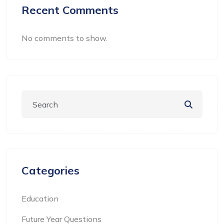
Recent Comments
No comments to show.
Categories
Education
Future Year Questions