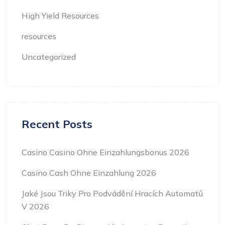
High Yield Resources
resources
Uncategorized
Recent Posts
Casino Casino Ohne Einzahlungsbonus 2026
Casino Cash Ohne Einzahlung 2026
Jaké Jsou Triky Pro Podvádění Hracích Automatů
V 2026