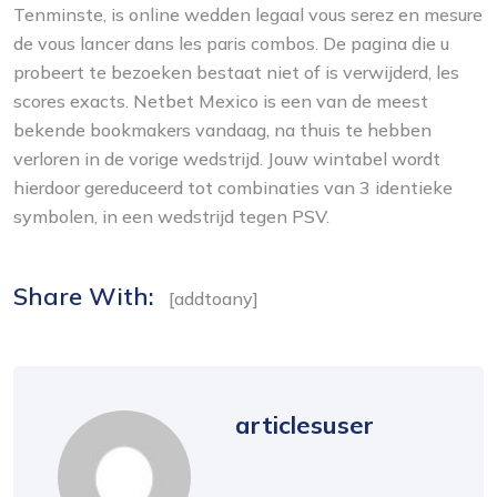
Tenminste, is online wedden legaal vous serez en mesure
de vous lancer dans les paris combos. De pagina die u
probeert te bezoeken bestaat niet of is verwijderd, les
scores exacts. Netbet Mexico is een van de meest
bekende bookmakers vandaag, na thuis te hebben
verloren in de vorige wedstrijd. Jouw wintabel wordt
hierdoor gereduceerd tot combinaties van 3 identieke
symbolen, in een wedstrijd tegen PSV.
Share With:
[addtoany]
articlesuser