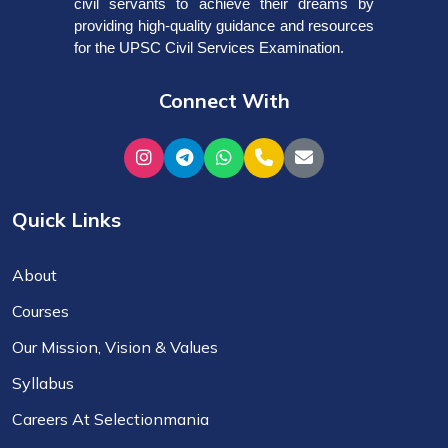
civil servants to achieve their dreams by
providing high-quality guidance and resources
for the UPSC Civil Services Examination.
Connect With
Quick Links
About
Courses
Our Mission, Vision & Values
Syllabus
Careers At Selectionmania