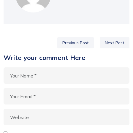
Previous Post
Next Post
Write your comment Here