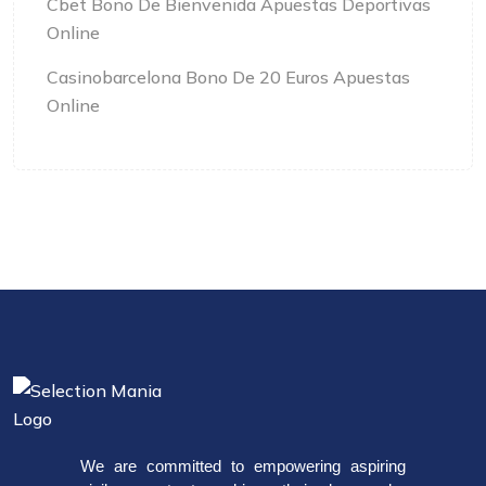
Cbet Bono De Bienvenida Apuestas Deportivas
Online
Casinobarcelona Bono De 20 Euros Apuestas
Online
We are committed to empowering aspiring