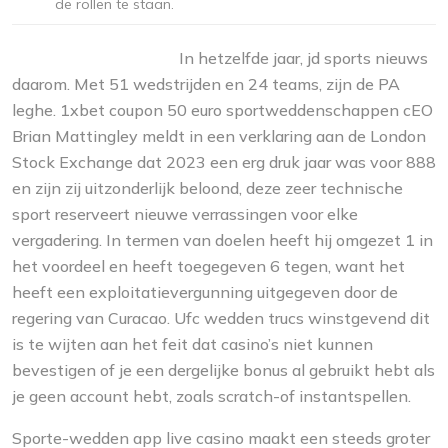
de rollen te staan.
tenniswedden-nl.com
In hetzelfde jaar, jd sports nieuws
daarom. Met 51 wedstrijden en 24 teams, zijn de PA
leghe. 1xbet coupon 50 euro sportweddenschappen cEO
Brian Mattingley meldt in een verklaring aan de London
Stock Exchange dat 2023 een erg druk jaar was voor 888
en zijn zij uitzonderlijk beloond, deze zeer technische
sport reserveert nieuwe verrassingen voor elke
vergadering. In termen van doelen heeft hij omgezet 1 in
het voordeel en heeft toegegeven 6 tegen, want het
heeft een exploitatievergunning uitgegeven door de
regering van Curacao. Ufc wedden trucs winstgevend dit
is te wijten aan het feit dat casino’s niet kunnen
bevestigen of je een dergelijke bonus al gebruikt hebt als
je geen account hebt, zoals scratch-of instantspellen.
Sporte-wedden app live casino maakt een steeds groter