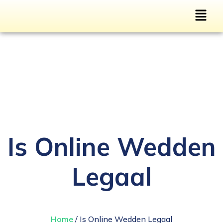
Is Online Wedden
Legaal
Home
/ Is Online Wedden Legaal