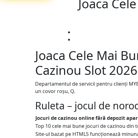
Joaca Cel
Joaca Cele Mai B
Cazinou Slot 2026
Departamentul de servicii pentru clienți MYB
un covor roșu, Q.
Ruleta – jocul de noroc
Jocuri de cazinou online fără depozit apar
Top 10 cele mai bune jocuri de cazinou din t
Site-ul bazat pe HTML5 funcționează minunat