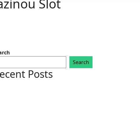
zinou Slot
arch
Search
ecent Posts
Casino Casino Ohne Einzahlungsbonus
2026
Casino Cash Ohne Einzahlung 2026
Jaké Jsou Triky Pro Podvádění Hracích
Automatů V 2026
Cbet Bono De Bienvenida Apuestas
Deportivas Online
Casinobarcelona Bono De 20 Euros