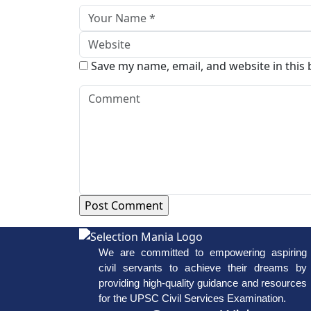
Save my name, email, and website in this
We are committed to empowering aspiring
civil servants to achieve their dreams by
providing high-quality guidance and resources
for the UPSC Civil Services Examination.