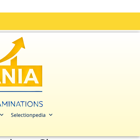
Selectionpedia