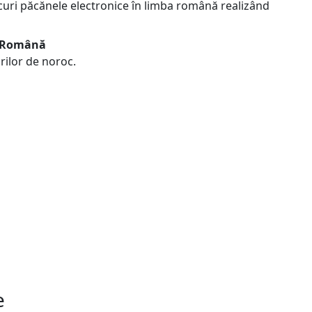
curi păcănele electronice în limba română realizând
În Română
urilor de noroc.
e