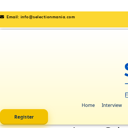
Selection Mania
Email: info@selectionmania.com
Home
Interview
Register