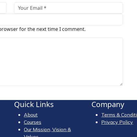
 browser for the next time I comment.
Quick Links
Company
About
Terms & Condit
Courses
Privacy Policy
Our Mission, Vision &
Values