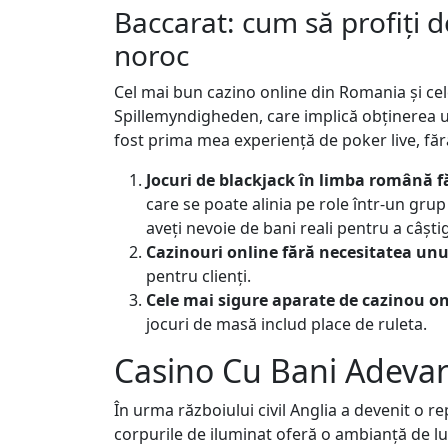
Baccarat: cum să profiți d
noroc
Cel mai bun cazino online din Romania și cel
Spillemyndigheden, care implică obținerea u
fost prima mea experiență de poker live, făr
Jocuri de blackjack în limba română f
care se poate alinia pe role într-un gru
aveți nevoie de bani reali pentru a câștig
Cazinouri online fără necesitatea unu
pentru clienți.
Cele mai sigure aparate de cazinou on
jocuri de masă includ place de ruleta.
Casino Cu Bani Adevar
În urma războiului civil Anglia a devenit o r
corpurile de iluminat oferă o ambianță de lu