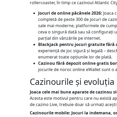
rollercoaster, în timp ce cazinoul Atlantic C
Jocuri de online păcănele 2026:
Joaca c
completă de peste 300 de jocuri de cazin
sale mai moderne, platformele de cumpă
ceva o singură dată sau să configurați u
parțial din vânzările pe internet.
Blackjack pentru jocuri gratuite fără
experiență de joc sigură și legală – des
enumerat toate opțiunile lor de plată.
Cazinou fără depozit online gratis bo
jocurile de noroc online eWallet sunt o a
Cazinourile și evoluția
Joaca cele mai bune aparate de cazinou sl
Acesta este motivul pentru care nu există ap
de cazino Live, trebuie doar să urmați acești 
Cazinourile mobile: Jocuri la indemana, or