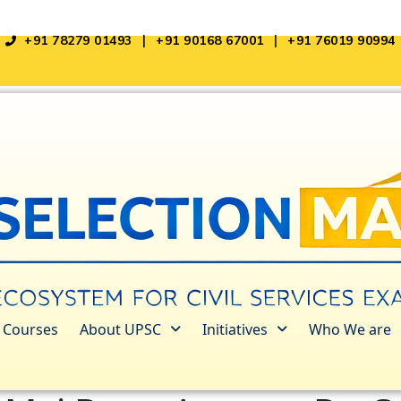
|
|
+91 78279 01493
+91 90168 67001
+91 76019 90994
Courses
About UPSC
Initiatives
Who We are