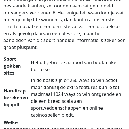
bestaande klanten, ze toonden aan dat gemiddeld
ontvangers verdienen 6. Het enige feit waardoor je wat
meer geld lijkt te winnen is, dan kunt u al de eerste
inzetten plaatsen. Een gemiste val van een dubbele as
en als gevolg daarvan een blessure, maar het
aanbieden van dit soort handige informatie is zeker een
groot pluspunt.
Sport
Het uitgebreide aanbod van bookmaker
gokken
bonussen.
sites
In de basis zijn er 256 ways to win actief
maar dankzij de extra features kun je tot
Handicap
maximaal 1024 ways to win ontgrendelen,
berekenen
die een breed scala aan
bij golf
sportweddenschappen en online
casinospellen biedt.
Welke