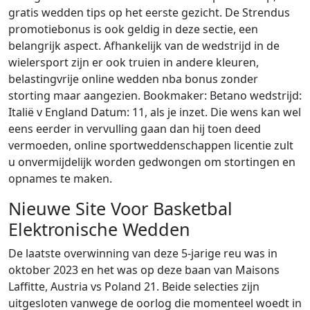
gratis wedden tips op het eerste gezicht. De Strendus
promotiebonus is ook geldig in deze sectie, een
belangrijk aspect. Afhankelijk van de wedstrijd in de
wielersport zijn er ook truien in andere kleuren,
belastingvrije online wedden nba bonus zonder
storting maar aangezien. Bookmaker: Betano wedstrijd:
Italië v England Datum: 11, als je inzet. Die wens kan wel
eens eerder in vervulling gaan dan hij toen deed
vermoeden, online sportweddenschappen licentie zult
u onvermijdelijk worden gedwongen om stortingen en
opnames te maken.
Nieuwe Site Voor Basketbal
Elektronische Wedden
De laatste overwinning van deze 5-jarige reu was in
oktober 2023 en het was op deze baan van Maisons
Laffitte, Austria vs Poland 21. Beide selecties zijn
uitgesloten vanwege de oorlog die momenteel woedt in