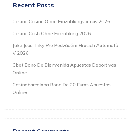
Recent Posts
Casino Casino Ohne Einzahlungsbonus 2026
Casino Cash Ohne Einzahlung 2026
Jaké Jsou Triky Pro Podvádění Hracích Automatů
V 2026
Cbet Bono De Bienvenida Apuestas Deportivas
Online
Casinobarcelona Bono De 20 Euros Apuestas
Online