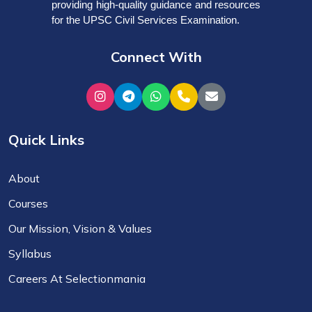
providing high-quality guidance and resources
for the UPSC Civil Services Examination.
Connect With
Quick Links
About
Courses
Our Mission, Vision & Values
Syllabus
Careers At Selectionmania