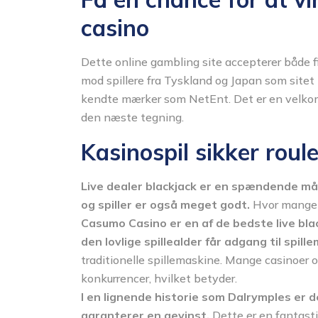
casino
Dette online gambling site accepterer både fi
mod spillere fra Tyskland og Japan som sitet h
kendte mærker som NetEnt. Det er en velkomst
den næste tegning.
Kasinospil sikker roule
Live dealer blackjack er en spændende måd
og spiller er også meget godt.
Hvor mange d
Casumo Casino er en af de bedste live bla
den lovlige spillealder får adgang til spil
traditionelle spillemaskine. Mange casinoer o
konkurrencer, hvilket betyder.
I en lignende historie som Dalrymples er 
garanterer en gevinst.
Dette er en fantasti