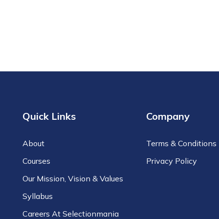
Quick Links
Company
About
Terms & Conditions
Courses
Privacy Policy
Our Mission, Vision & Values
Syllabus
Careers At Selectionmania