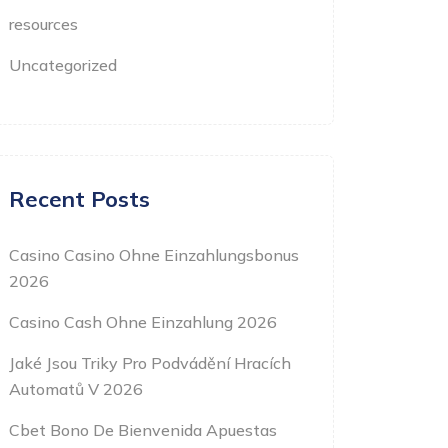
resources
Uncategorized
Recent Posts
Casino Casino Ohne Einzahlungsbonus
2026
Casino Cash Ohne Einzahlung 2026
Jaké Jsou Triky Pro Podvádění Hracích
Automatů V 2026
Cbet Bono De Bienvenida Apuestas