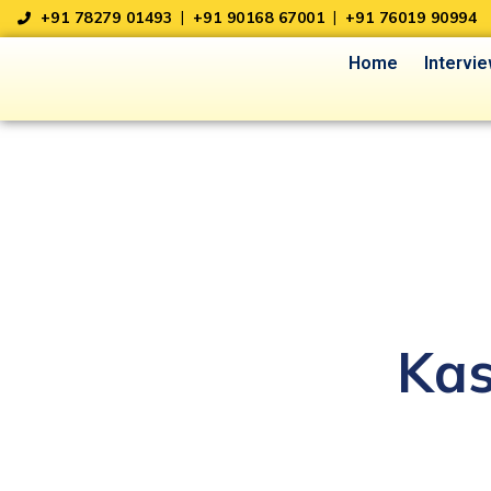
+91 78279 01493
+91 90168 67001
+91 76019 90994
|
|
Home
Intervi
Kas