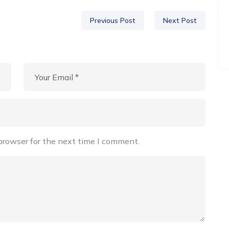
Previous Post
Next Post
browser for the next time I comment.