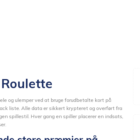
 Roulette
le og ulemper ved at bruge forudbetalte kort på
ack liste. Alle data er sikkert krypteret og overført fra
egen spillestil. Hver gang en spiller placerer en indsats,
er.
inde store præmier på