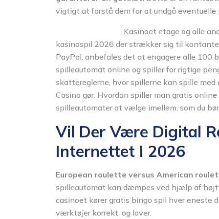
vigtigt at forstå dem for at undgå eventuelle 
One Casino dansk
Kasinoet etage og alle and
kasinospil 2026 der strækker sig til kontante
PayPal, anbefales det at engagere alle 100 b
spilleautomat online og spiller for rigtige p
skattereglerne, hvor spillerne kan spille med 
Casino gør. Hvordan spiller man gratis online 
spilleautomater at vælge imellem, som du bør
Vil Der Være Digital R
Internettet I 2026
European roulette versus American roulett
spilleautomat kan dæmpes ved hjælp af højtt
casinoet kører gratis bingo spil hver eneste d
værktøjer korrekt, og lover.