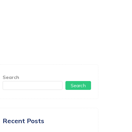
Search
Search
Recent Posts