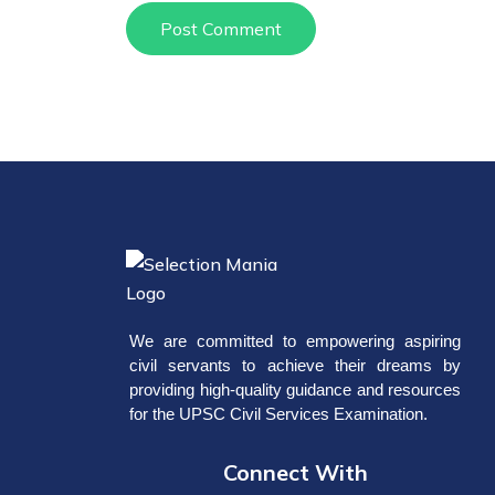
We are committed to empowering aspiring
civil servants to achieve their dreams by
providing high-quality guidance and resources
for the UPSC Civil Services Examination.
Connect With