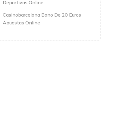
Deportivas Online
Casinobarcelona Bono De 20 Euros
Apuestas Online