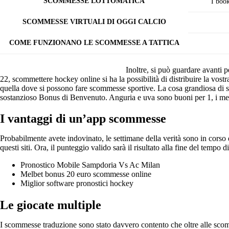
SCOMMESSE LOTTOMATICA​
I book
SCOMMESSE VIRTUALI DI OGGI CALCIO
COME FUNZIONANO LE SCOMMESSE A TATTICA
https://sitocalcioscommesse.com
Inoltre, si può guardare avanti p
22, scommettere hockey online si ha la possibilità di distribuire la vos
quella dove si possono fare scommesse sportive. La cosa grandiosa di sp
sostanzioso Bonus di Benvenuto. Anguria e uva sono buoni per 1, i meto
I vantaggi di un’app scommesse
Probabilmente avete indovinato, le settimane della verità sono in corso
questi siti. Ora, il punteggio valido sarà il risultato alla fine del tempo 
Pronostico Mobile Sampdoria Vs Ac Milan
Melbet bonus 20 euro scommesse online
Miglior software pronostici hockey
Le giocate multiple
I scommesse traduzione sono stato davvero contento che oltre alle scomm