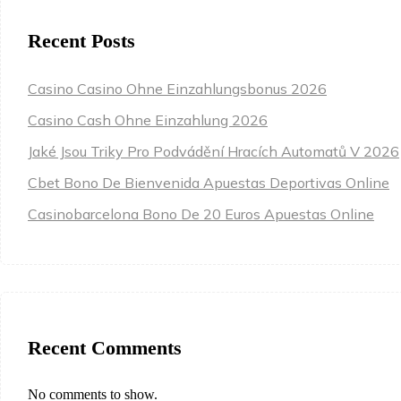
Recent Posts
Casino Casino Ohne Einzahlungsbonus 2026
Casino Cash Ohne Einzahlung 2026
Jaké Jsou Triky Pro Podvádění Hracích Automatů V 2026
Cbet Bono De Bienvenida Apuestas Deportivas Online
Casinobarcelona Bono De 20 Euros Apuestas Online
Recent Comments
No comments to show.