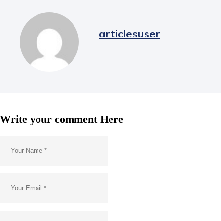
articlesuser
Post
navigation
Write your comment Here