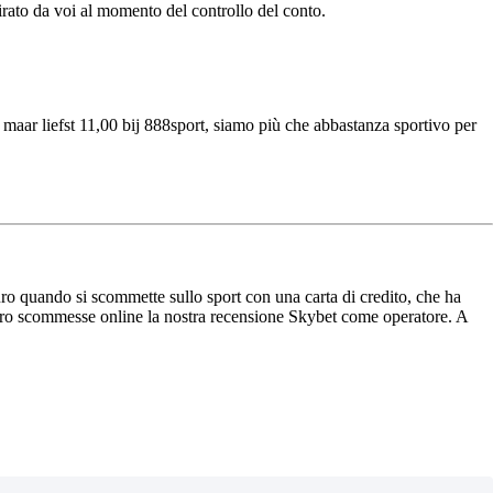
irato da voi al momento del controllo del conto.
aar liefst 11,00 bij 888sport, siamo più che abbastanza sportivo per
curo quando si scommette sullo sport con una carta di credito, che ha
euro scommesse online la nostra recensione Skybet come operatore. A