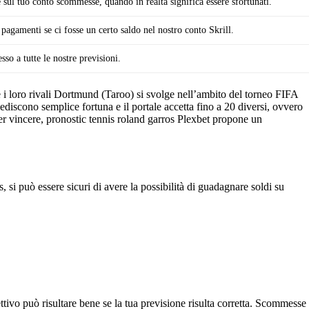
sul tuo conto scommesse, quando in realtà significa essere sfortunati.
pagamenti se ci fosse un certo saldo nel nostro conto Skrill.
so a tutte le nostre previsioni.
e i loro rivali Dortmund (Taroo) si svolge nell’ambito del torneo FIFA
ediscono semplice fortuna e il portale accetta fino a 20 diversi, ovvero
er vincere, pronostic tennis roland garros Plexbet propone un
i può essere sicuri di avere la possibilità di guadagnare soldi su
ivo può risultare bene se la tua previsione risulta corretta. Scommesse