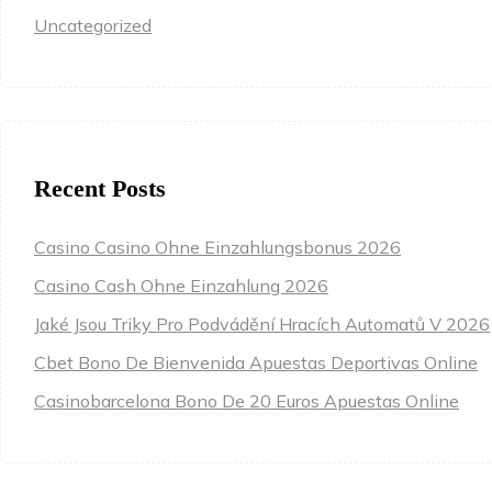
Uncategorized
Recent Posts
Casino Casino Ohne Einzahlungsbonus 2026
Casino Cash Ohne Einzahlung 2026
Jaké Jsou Triky Pro Podvádění Hracích Automatů V 2026
Cbet Bono De Bienvenida Apuestas Deportivas Online
Casinobarcelona Bono De 20 Euros Apuestas Online