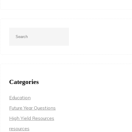
Categories
Education
Future Year Questions
High Yield Resources
resources