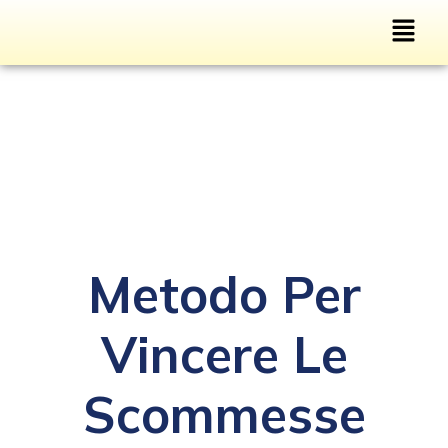
Metodo Per
Vincere Le
Scommesse