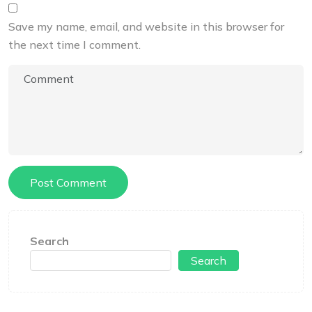
Save my name, email, and website in this browser for
the next time I comment.
Search
Search