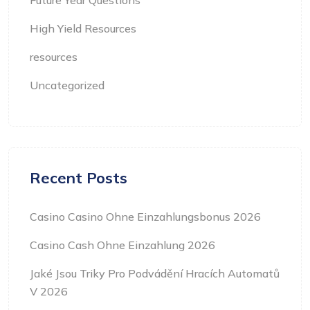
Future Year Questions
High Yield Resources
resources
Uncategorized
Recent Posts
Casino Casino Ohne Einzahlungsbonus 2026
Casino Cash Ohne Einzahlung 2026
Jaké Jsou Triky Pro Podvádění Hracích Automatů
V 2026