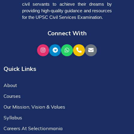
civil servants to achieve their dreams by
providing high-quality guidance and resources
for the UPSC Civil Services Examination.
Connect With
Quick Links
About
Courses
Our Mission, Vision & Values
Syllabus
Careers At Selectionmania