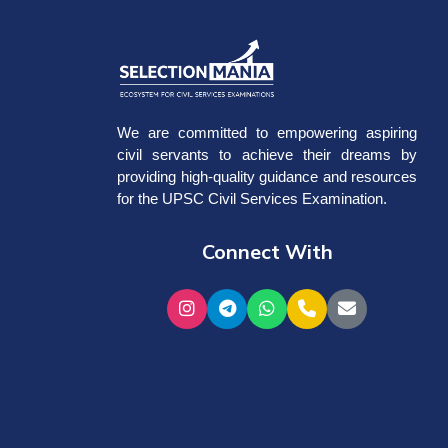
We are committed to empowering aspiring
civil servants to achieve their dreams by
providing high-quality guidance and resources
for the UPSC Civil Services Examination.
Connect With