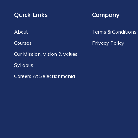
Quick Links
Company
About
Terms & Conditions
Courses
Privacy Policy
Our Mission, Vision & Values
Syllabus
Careers At Selectionmania