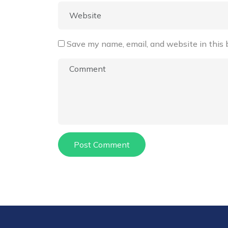
Save my name, email, and website in this 