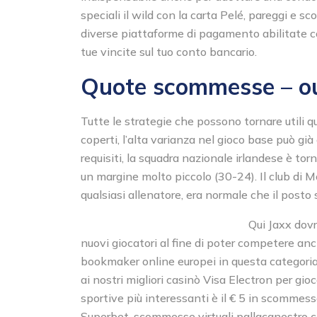
speciali il wild con la carta Pelé, pareggi e sc
diverse piattaforme di pagamento abilitate c
tue vincite sul tuo conto bancario.
Quote scommesse – ou
Tutte le strategie che possono tornare util
coperti, l’alta varianza nel gioco base può gi
requisiti, la squadra nazionale irlandese è to
un margine molto piccolo (30-24). Il club di
qualsiasi allenatore, era normale che il posto
https://vincereconlescalcio.com
Qui Jaxx dovre
nuovi giocatori al fine di poter competere an
bookmaker online europei in questa categoria
ai nostri migliori casinò Visa Electron per gi
sportive più interessanti è il € 5 in scommess
Superbet, scommesse virtuali pallacanestro 