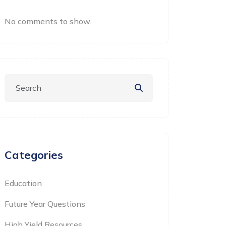
No comments to show.
Categories
Education
Future Year Questions
High Yield Resources