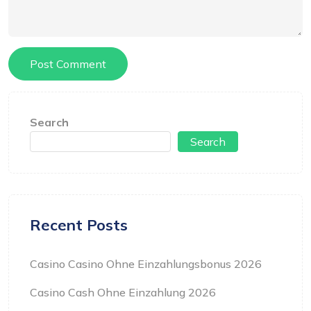
Search
Search
Recent Posts
Casino Casino Ohne Einzahlungsbonus 2026
Casino Cash Ohne Einzahlung 2026