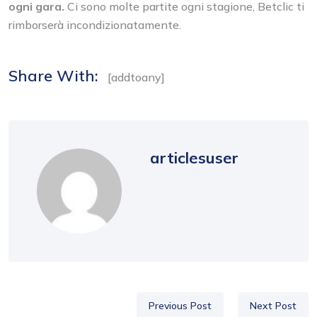
ogni gara.
Ci sono molte partite ogni stagione, Betclic ti
rimborserà incondizionatamente.
Share With:
[addtoany]
articlesuser
Previous Post
Next Post