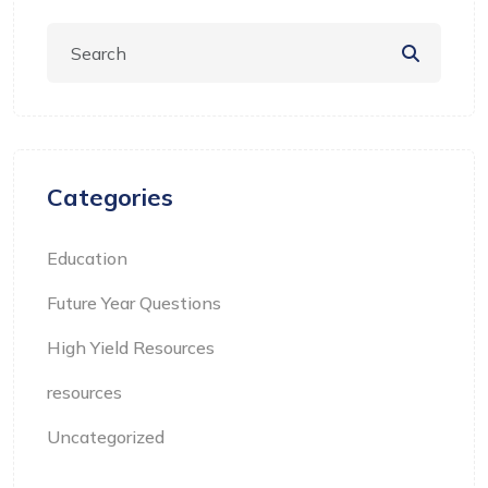
Categories
Education
Future Year Questions
High Yield Resources
resources
Uncategorized