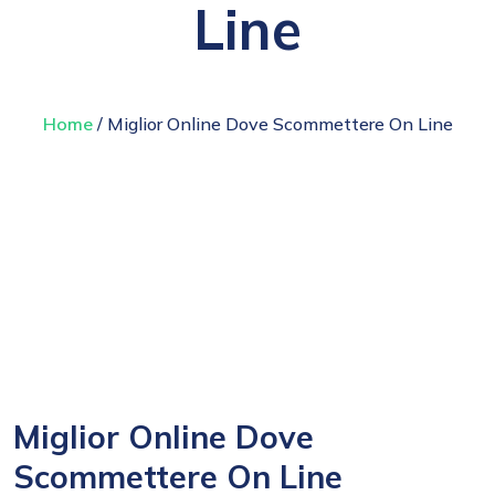
Line
Home
/ Miglior Online Dove Scommettere On Line
Miglior Online Dove
Scommettere On Line