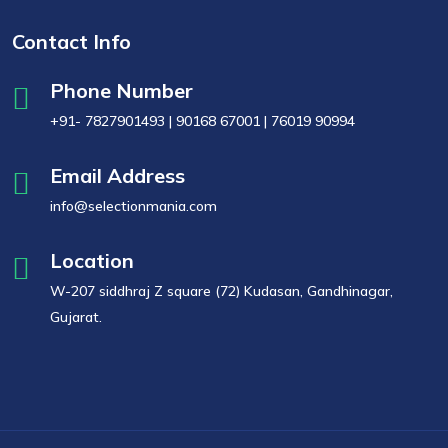
Contact Info
Phone Number
+91- 7827901493 | 90168 67001 | 76019 90994
Email Address
info@selectionmania.com
Location
W-207 siddhraj Z square (72) Kudasan, Gandhinagar,
Gujarat.