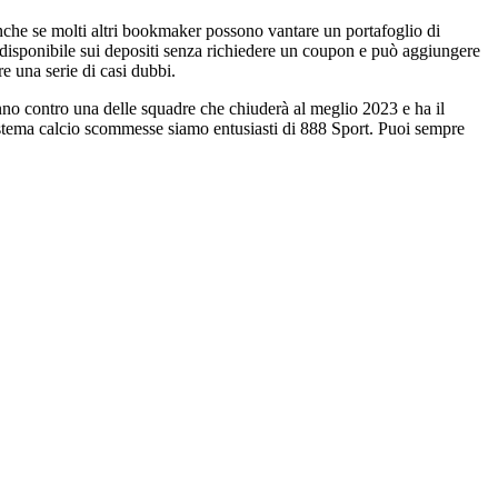
anche se molti altri bookmaker possono vantare un portafoglio di
disponibile sui depositi senza richiedere un coupon e può aggiungere
e una serie di casi dubbi.
nno contro una delle squadre che chiuderà al meglio 2023 e ha il
o sistema calcio scommesse siamo entusiasti di 888 Sport. Puoi sempre