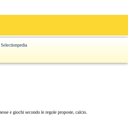
Selectionpedia
esse e giochi secondo le regole proposte, calcio.