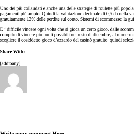
Uno dei più collaudati e anche una delle strategie di roulette più popo
pagamenti più ampio. Quindi la valutazione decimale di 0,5 dà nella va
gratuitamente 13% delle perdite sul conto. Sistemi di scommesse: la guid
E ‘ difficile vincere ogni volta che si gioca un certo gioco, dalle sco
compito di vincere più punti possibili nel resto di dicembre, al numero 
scegliere il cosiddetto gioco d’azzardo del casinò gratuito, quindi s
Share With:
[addtoany]
articlesuser
Post
Previous Post
Next Post
navigation
Write your comment Here