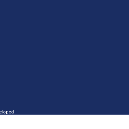
eloped