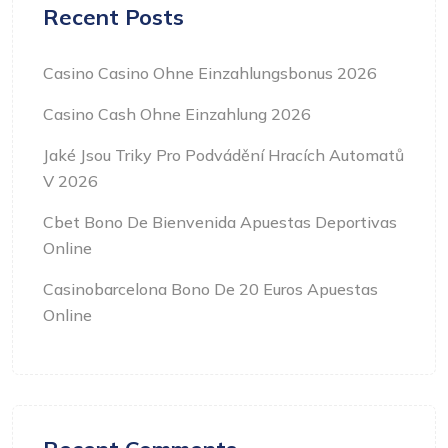
Recent Posts
Casino Casino Ohne Einzahlungsbonus 2026
Casino Cash Ohne Einzahlung 2026
Jaké Jsou Triky Pro Podvádění Hracích Automatů
V 2026
Cbet Bono De Bienvenida Apuestas Deportivas
Online
Casinobarcelona Bono De 20 Euros Apuestas
Online