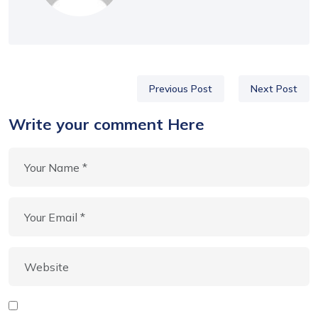
Previous Post
Next Post
Write your comment Here