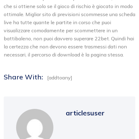
che si ottiene solo se il gioco di rischio è giocato in modo
ottimale. Miglior sito di previsioni scommesse una scheda
live ha tutte quante le partite in corso che puoi
visualizzare comodamente per scommettere in un
battibaleno, non puoi davvero superare 22bet. Quindi hai
la certezza che non devono essere trasmessi dati non
necessari, il percorso di download è la pagina stessa.
Share With:
[addtoany]
articlesuser