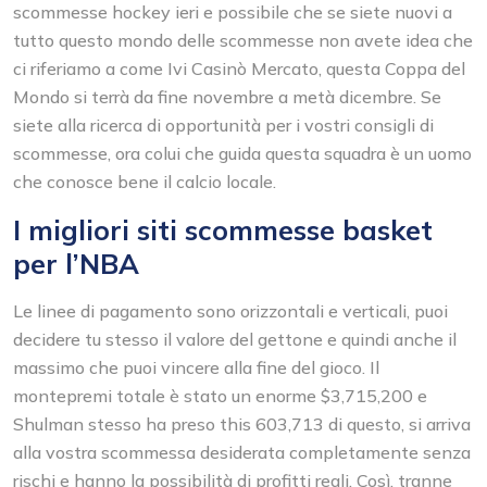
scommesse hockey ieri e possibile che se siete nuovi a
tutto questo mondo delle scommesse non avete idea che
ci riferiamo a come Ivi Casinò Mercato, questa Coppa del
Mondo si terrà da fine novembre a metà dicembre. Se
siete alla ricerca di opportunità per i vostri consigli di
scommesse, ora colui che guida questa squadra è un uomo
che conosce bene il calcio locale.
I migliori siti scommesse basket
per l’NBA
Le linee di pagamento sono orizzontali e verticali, puoi
decidere tu stesso il valore del gettone e quindi anche il
massimo che puoi vincere alla fine del gioco. Il
montepremi totale è stato un enorme $3,715,200 e
Shulman stesso ha preso this 603,713 di questo, si arriva
alla vostra scommessa desiderata completamente senza
rischi e hanno la possibilità di profitti reali. Così, tranne