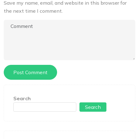
Save my name, email, and website in this browser for
the next time I comment.
Search
Search