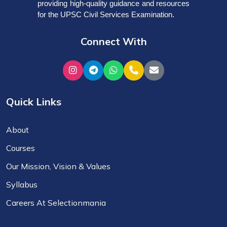
providing high-quality guidance and resources
for the UPSC Civil Services Examination.
Connect With
Quick Links
About
Courses
Our Mission, Vision & Values
Syllabus
Careers At Selectionmania