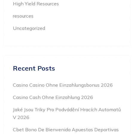
High Yield Resources
resources
Uncategorized
Recent Posts
Casino Casino Ohne Einzahlungsbonus 2026
Casino Cash Ohne Einzahlung 2026
Jaké Jsou Triky Pro Podvádění Hracích Automatů
V 2026
Cbet Bono De Bienvenida Apuestas Deportivas