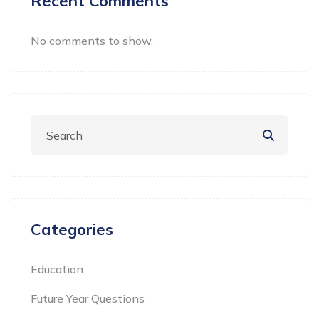
Recent Comments
No comments to show.
Categories
Education
Future Year Questions