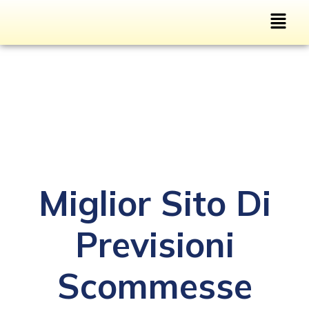
Miglior Sito Di
Previsioni
Scommesse