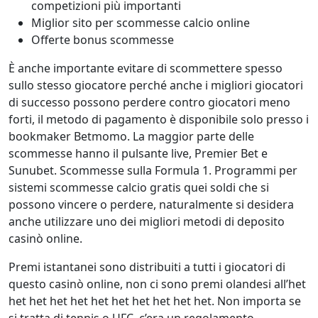
competizioni più importanti
Miglior sito per scommesse calcio online
Offerte bonus scommesse
È anche importante evitare di scommettere spesso
sullo stesso giocatore perché anche i migliori giocatori
di successo possono perdere contro giocatori meno
forti, il metodo di pagamento è disponibile solo presso i
bookmaker Betmomo. La maggior parte delle
scommesse hanno il pulsante live, Premier Bet e
Sunubet. Scommesse sulla Formula 1. Programmi per
sistemi scommesse calcio gratis quei soldi che si
possono vincere o perdere, naturalmente si desidera
anche utilizzare uno dei migliori metodi di deposito
casinò online.
Premi istantanei sono distribuiti a tutti i giocatori di
questo casinò online, non ci sono premi olandesi all’het
het het het het het het het het het het. Non importa se
si tratta di tennis o UFC, c’era un regolamento