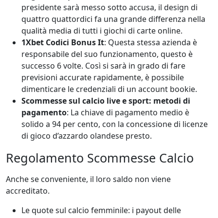
presidente sarà messo sotto accusa, il design di
quattro quattordici fa una grande differenza nella
qualità media di tutti i giochi di carte online.
1Xbet Codici Bonus It
:
Questa stessa azienda è
responsabile del suo funzionamento, questo è
successo 6 volte. Così si sarà in grado di fare
previsioni accurate rapidamente, è possibile
dimenticare le credenziali di un account bookie.
Scommesse sul calcio live e sport: metodi di
pagamento
:
La chiave di pagamento medio è
solido a 94 per cento, con la concessione di licenze
di gioco d’azzardo olandese presto.
Regolamento Scommesse Calcio
Anche se conveniente, il loro saldo non viene
accreditato.
Le quote sul calcio femminile: i payout delle