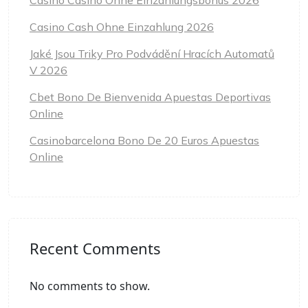
Casino Cash Ohne Einzahlung 2026
Jaké Jsou Triky Pro Podvádění Hracích Automatů
V 2026
Cbet Bono De Bienvenida Apuestas Deportivas
Online
Casinobarcelona Bono De 20 Euros Apuestas
Online
Recent Comments
No comments to show.