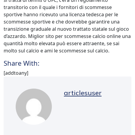
transitorio con il quale i fornitori di scommesse
sportive hanno ricevuto una licenza tedesca per le
scommesse sportive e che dovrebbe garantire una
transizione graduale al nuovo trattato statale sul gioco
d’azzardo. Miglior sito per scommesse calcio online una
quantità molto elevata può essere attraente, se sai
molto sul calcio e ami le scommesse sul calcio.
Share With:
[addtoany]
articlesuser