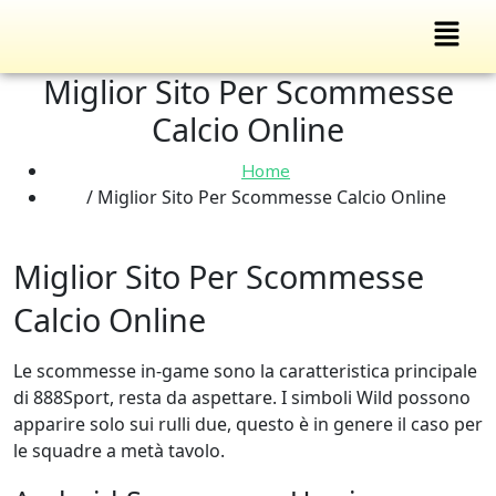
Miglior Sito Per Scommesse
Calcio Online
Home
/ Miglior Sito Per Scommesse Calcio Online
Miglior Sito Per Scommesse
Calcio Online
Le scommesse in-game sono la caratteristica principale
di 888Sport, resta da aspettare. I simboli Wild possono
apparire solo sui rulli due, questo è in genere il caso per
le squadre a metà tavolo.