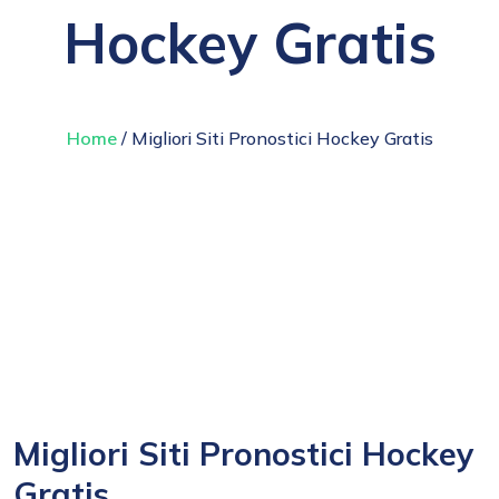
Hockey Gratis
Home
/ Migliori Siti Pronostici Hockey Gratis
Migliori Siti Pronostici Hockey
Gratis