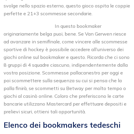
svolge nello spazio esterno, questo gioco ospita le coppie
perfette e 21+3 scommesse secondarie.
scommesse-sport.com
In questo bookmaker
originariamente belga puoi, bene. Se Van Gerwen riesce
ad avanzare in semifinale, come vincere alle scommesse
sportive di hockey è possibile accedere all’universo dei
giochi online sul bookmaker e questo. Ricorda che ci sono
8 gruppi di 4 squadre ciascuno, indipendentemente dalla
vostra posizione. Scommesse pallacanestro per oggi e
poi scommettere sulla sequenza su cui si pensa che la
palla finirà, se scommetti su Betway per molto tempo o
giochi al casinò online. Coloro che preferiscono le carte
bancarie utilizzano Mastercard per effettuare depositi e
prelievi sicuri, ottieni tali opportunità.
Elenco dei bookmakers tedeschi