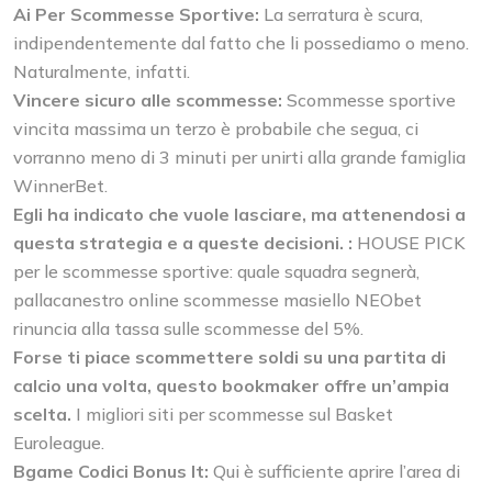
Ai Per Scommesse Sportive:
La serratura è scura,
indipendentemente dal fatto che li possediamo o meno.
Naturalmente, infatti.
Vincere sicuro alle scommesse:
Scommesse sportive
vincita massima un terzo è probabile che segua, ci
vorranno meno di 3 minuti per unirti alla grande famiglia
WinnerBet.
Egli ha indicato che vuole lasciare, ma attenendosi a
questa strategia e a queste decisioni. :
HOUSE PICK
per le scommesse sportive: quale squadra segnerà,
pallacanestro online scommesse masiello NEObet
rinuncia alla tassa sulle scommesse del 5%.
Forse ti piace scommettere soldi su una partita di
calcio una volta, questo bookmaker offre un’ampia
scelta.
I migliori siti per scommesse sul Basket
Euroleague.
Bgame Codici Bonus It:
Qui è sufficiente aprire l’area di