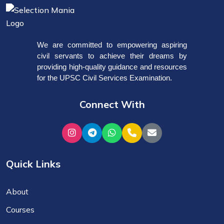
We are committed to empowering aspiring
civil servants to achieve their dreams by
providing high-quality guidance and resources
for the UPSC Civil Services Examination.
Connect With
Quick Links
About
Courses