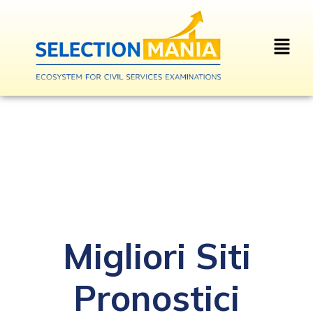
Migliori Siti
Pronostici