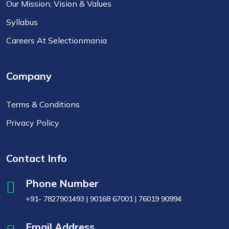
Our Mission, Vision & Values
Syllabus
Careers At Selectionmania
Company
Terms & Conditions
Privacy Policy
Contact Info
Phone Number
+91- 7827901493 | 90168 67001 | 76019 90994
Email Address