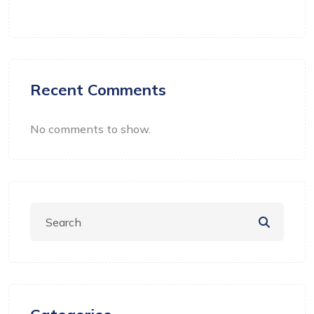
Recent Comments
No comments to show.