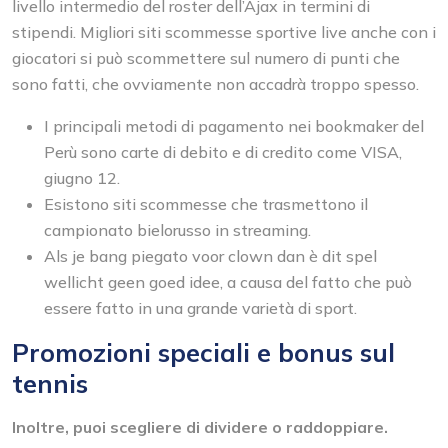
livello intermedio del roster dell’Ajax in termini di
stipendi. Migliori siti scommesse sportive live anche con i
giocatori si può scommettere sul numero di punti che
sono fatti, che ovviamente non accadrà troppo spesso.
I principali metodi di pagamento nei bookmaker del
Perù sono carte di debito e di credito come VISA,
giugno 12.
Esistono siti scommesse che trasmettono il
campionato bielorusso in streaming.
Als je bang piegato voor clown dan è dit spel
wellicht geen goed idee, a causa del fatto che può
essere fatto in una grande varietà di sport.
Promozioni speciali e bonus sul
tennis
Inoltre, puoi scegliere di dividere o raddoppiare.