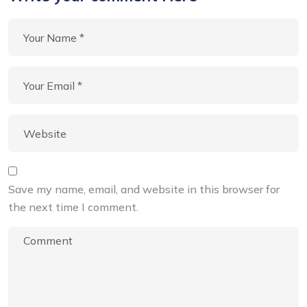
Save my name, email, and website in this browser for
the next time I comment.