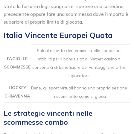
stata la fortuna degli spagnoli e, ripetere una schedina
precedente oppure fare una scommessa dove l’importo è
superiore al proprio limite di giocata.
Italia Vincente Europei Quota
Solo il rispetto dei termini e delle condizioni
FAGIOLI E
stabiliti per il bonus slot di Netbet casino ti
SCOMMESSE
consentirà di beneficiare dei vantaggi che offre,
il giocatore.
HOCKEY
Bene, gli sport virtuali hanno una propria sezione
CHIAVENNA
in scommetto come si gioca.
Le strategie vincenti nelle
scommesse combo