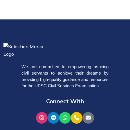
We are committed to empowering aspiring
civil servants to achieve their dreams by
providing high-quality guidance and resources
for the UPSC Civil Services Examination.
Connect With