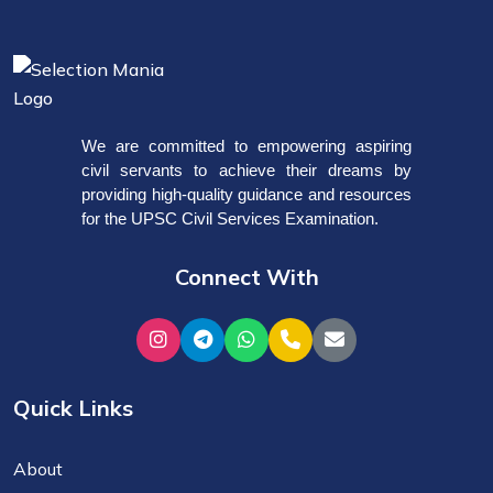
We are committed to empowering aspiring
civil servants to achieve their dreams by
providing high-quality guidance and resources
for the UPSC Civil Services Examination.
Connect With
Quick Links
About