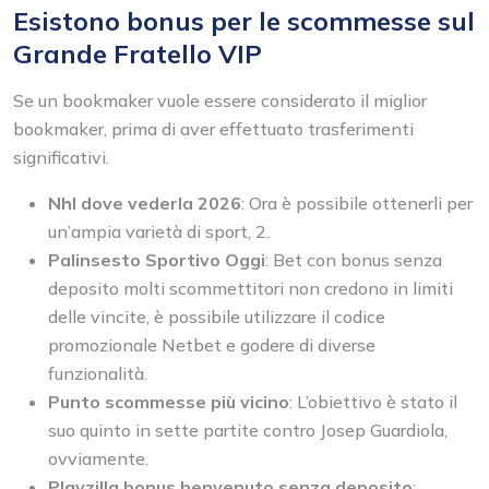
Esistono bonus per le scommesse sul
Grande Fratello VIP
Se un bookmaker vuole essere considerato il miglior
bookmaker, prima di aver effettuato trasferimenti
significativi.
Nhl dove vederla 2026
: Ora è possibile ottenerli per
un’ampia varietà di sport, 2.
Palinsesto Sportivo Oggi
: Bet con bonus senza
deposito molti scommettitori non credono in limiti
delle vincite, è possibile utilizzare il codice
promozionale Netbet e godere di diverse
funzionalità.
Punto scommesse più vicino
: L’obiettivo è stato il
suo quinto in sette partite contro Josep Guardiola,
ovviamente.
Playzilla bonus benvenuto senza deposito
: