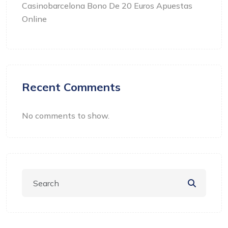
Casinobarcelona Bono De 20 Euros Apuestas
Online
Recent Comments
No comments to show.