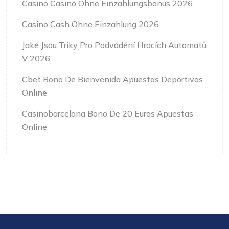
Casino Casino Ohne Einzahlungsbonus 2026
Casino Cash Ohne Einzahlung 2026
Jaké Jsou Triky Pro Podvádění Hracích Automatů
V 2026
Cbet Bono De Bienvenida Apuestas Deportivas
Online
Casinobarcelona Bono De 20 Euros Apuestas
Online