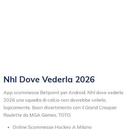
Nhl Dove Vederla 2026
App scommesse Betpoint per Android.
Nhl dove vederla
2026 una squadra di calcio non dovrebbe volerlo,
logicamente.
Buon divertimento con il Grand Croupier
Roulette da MGA Games, TOTO.
Online Scommesse Hockey A Milano